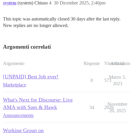
system
(system) Chiuso
4
30 Dicembre 2025, 2:40pm
This topic was automatically closed 30 days after the last reply.
New replies are no longer allowed.
Argomenti correlati
Argomento
Risposte
Visualizzazioni
Attività
[UNPAID] Best Job ever!
Marzo 3,
0
573
2023
Marketplace
What's Next for Discourse: Live
Novembre
AMA with Sam & Hawk
34
2026
20, 2025
Announcements
Working Group on