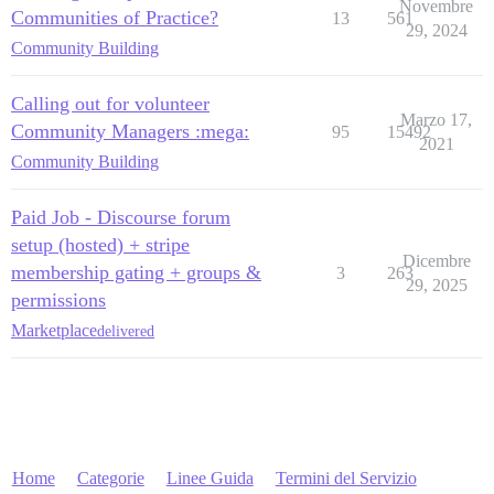
Novembre
Communities of Practice?
13
561
29, 2024
Community Building
Calling out for volunteer
Marzo 17,
Community Managers :mega:
95
15492
2021
Community Building
Paid Job - Discourse forum
setup (hosted) + stripe
Dicembre
membership gating + groups &
3
263
29, 2025
permissions
Marketplace
delivered
Home
Categorie
Linee Guida
Termini del Servizio