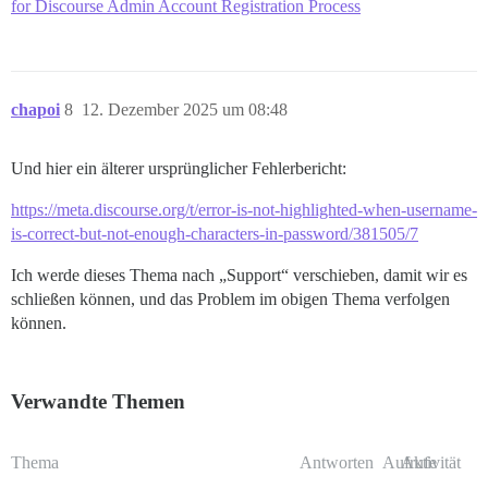
for Discourse Admin Account Registration Process
chapoi
8
12. Dezember 2025 um 08:48
Und hier ein älterer ursprünglicher Fehlerbericht:
https://meta.discourse.org/t/error-is-not-highlighted-when-username-
is-correct-but-not-enough-characters-in-password/381505/7
Ich werde dieses Thema nach „Support“ verschieben, damit wir es
schließen können, und das Problem im obigen Thema verfolgen
können.
Verwandte Themen
Thema
Antworten
Aufrufe
Aktivität