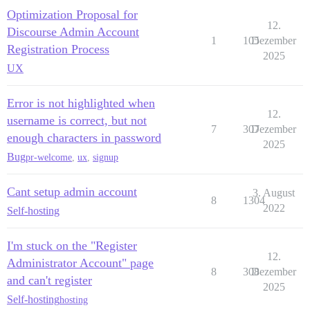
Optimization Proposal for
12.
Discourse Admin Account
1
105
Dezember
Registration Process
2025
UX
Error is not highlighted when
12.
username is correct, but not
7
307
Dezember
enough characters in password
2025
Bug
pr-welcome
,
ux
,
signup
Cant setup admin account
3. August
8
1304
2022
Self-hosting
I'm stuck on the "Register
12.
Administrator Account" page
8
308
Dezember
and can't register
2025
Self-hosting
hosting