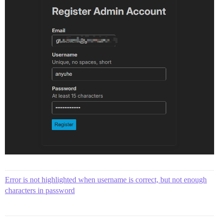
Error is not highlighted when username is correct, but not enough
characters in password