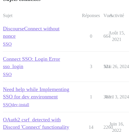
Sujet
Réponses
Vues
Activité
DiscourseConnect without
Août 15,
nonce
0
664
2021
SSO
Connect SSO: Login Error
sso_login
3
521
Mai 26, 2024
SSO
Need help while Implementing
SSO for dev environment
1
383
Avril 3, 2024
SSO
dev-install
OAuth2 csrf_detected with
Juin 16,
Discord 'Connect' functionality
14
2260
2022