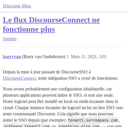
Discourse Meta
Le flux DiscourseConnect ne
fonctionne plus
Soutien
barryvan
(Barry van Oudtshoorn)
1
Mars 11, 2021, 3:01
Depuis la mise à jour passant de DiscourseSSO à
DiscourseConnect
, notre intégration SSO a cessé de fonctionner.
Nous avons probablement une configuration inhabituelle, car
plusieurs applications peuvent initier le SSO, et non une seule.
Notre logiciel peut être installé en local ou multi-locataire dans le
cloud. Chaque instance locataire du logiciel inclut un lien SSO vers
notre communauté Discourse. Cela signifie que nous pouvons
initier le SSO depuis (par exemple)
tenant1.ourcompany.com
,
software.tenant2.com
ou
something.else.com
— soit près