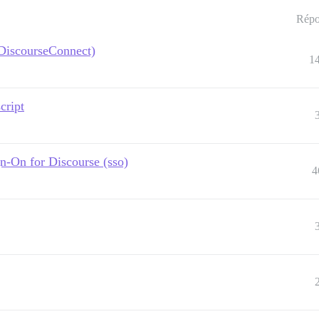
Répo
 DiscourseConnect)
1
cript
n-On for Discourse (sso)
4