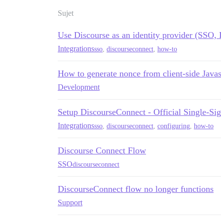
Sujet
Use Discourse as an identity provider (SSO,
Integrations
sso
,
discourseconnect
,
how-to
How to generate nonce from client-side Javas
Development
Setup DiscourseConnect - Official Single-Sig
Integrations
sso
,
discourseconnect
,
configuring
,
how-to
Discourse Connect Flow
SSO
discourseconnect
DiscourseConnect flow no longer functions
Support