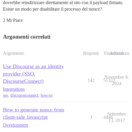
dovrebbe reindirizzare direttamente al sito con il payload firmato.
Esiste un modo per disabilitare il processo del nonce?
2 Mi Piace
Argomenti correlati
Argomento
Risposte
Visualizzazioni
Attività
Use Discourse as an identity
provider (SSO,
Novembre 9,
142
51322
DiscourseConnect)
2024
Integrations
sso
,
discourseconnect
,
how-to
How to generate nonce from
Settembre
client-side Javascript
3
4446
13, 2017
Development