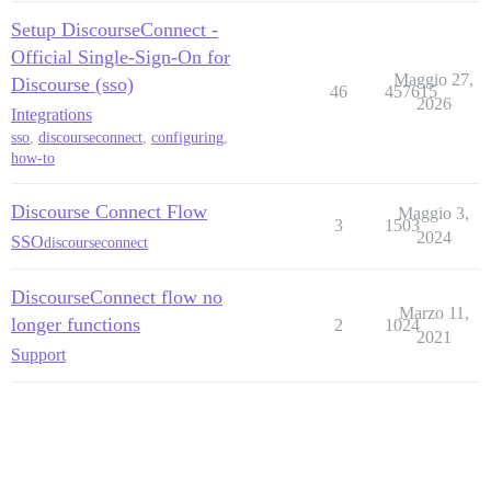
Setup DiscourseConnect -
Official Single-Sign-On for
Maggio 27,
Discourse (sso)
46
457615
2026
Integrations
sso
,
discourseconnect
,
configuring
,
how-to
Discourse Connect Flow
Maggio 3,
3
1503
2024
SSO
discourseconnect
DiscourseConnect flow no
Marzo 11,
longer functions
2
1024
2021
Support