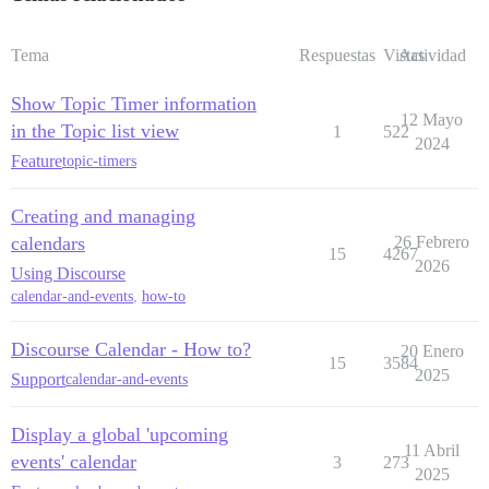
Tema
Respuestas
Vistas
Actividad
Show Topic Timer information
12 Mayo
in the Topic list view
1
522
2024
Feature
topic-timers
Creating and managing
calendars
26 Febrero
15
4267
2026
Using Discourse
calendar-and-events
,
how-to
Discourse Calendar - How to?
20 Enero
15
3584
2025
Support
calendar-and-events
Display a global 'upcoming
11 Abril
events' calendar
3
273
2025