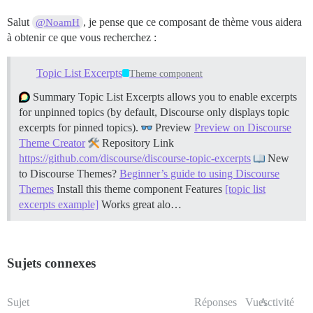
Salut
, je pense que ce composant de thème vous aidera
@NoamH
à obtenir ce que vous recherchez :
Topic List Excerpts
Theme component
Summary Topic List Excerpts allows you to enable excerpts
for unpinned topics (by default, Discourse only displays topic
excerpts for pinned topics).
Preview
Preview on Discourse
Theme Creator
Repository Link
https://github.com/discourse/discourse-topic-excerpts
New
to Discourse Themes?
Beginner’s guide to using Discourse
Themes
Install this theme component
Features
[topic list
excerpts example]
Works great alo…
Sujets connexes
Sujet
Réponses
Vues
Activité