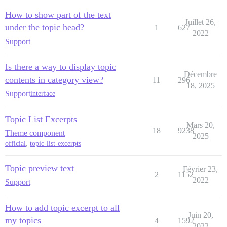
How to show part of the text
Juillet 26,
under the topic head?
1
627
2022
Support
Is there a way to display topic
Décembre
contents in category view?
11
296
18, 2025
Support
interface
Topic List Excerpts
Mars 20,
18
9238
Theme component
2025
official
,
topic-list-excerpts
Topic preview text
Février 23,
2
1152
2022
Support
How to add topic excerpt to all
Juin 20,
my topics
4
1592
2022