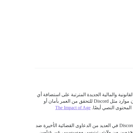
 الضوء على أن المخاطر القانونية والمالية الجديدة المترتبة على استضافة أي
شيء قد يتطلب التحقق من العمر في أي مكان في العالم تقع على عاتق الأفراد الذين يستضيفون بأنفسهم، والذين لا يملكون موارد مثل Discord للتحقق من العمر بأمان أو
 المحتوى النصي أيضًا.
The Impact of Age
كنت أقوم بإعداد نسخة Discourse مستضافة ذاتيًا لنقل مجتمعي بعيدًا عن Dreamwidth، وهو عضو في Netchoice إلى جانب Discord في العديد من الدعاوى القضائية الأخيرة ضد
بجدية لأنه محفوف بمخاطر قانونية كبيرة. يقوم Dreamwidth حاليًا بحظر المستخدمين من ولايتي تينيسي ومسيسيبي عبر عناوين