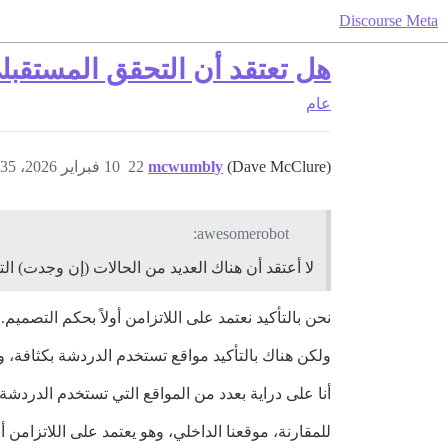
Discourse Meta
هل تعتقد أن التحقق المستقبلي من العمر في Discord قد ي
عام
(Dave McClure)
mcwumbly
22
10 فبراير 2026، 6:35م
awesomerobot:
لا أعتقد أن هناك العديد من الحالات (إن وجدت) الت
نحن بالتأكيد نعتمد على اللاتزامن أولاً بحكم التصميم.
ولكن هناك بالتأكيد مواقع تستخدم الدردشة بكثافة،
أنا على دراية بعدد من المواقع التي تستخدم الدردشة بمعدل يزيد عن 10 آلاف رسالة أسبوعيًا - وبعضها يزيد عن 40 ألفًا/أسبو
للمقارنة، موقعنا الداخلي، وهو يعتمد على اللاتزامن أولاً، ولكن