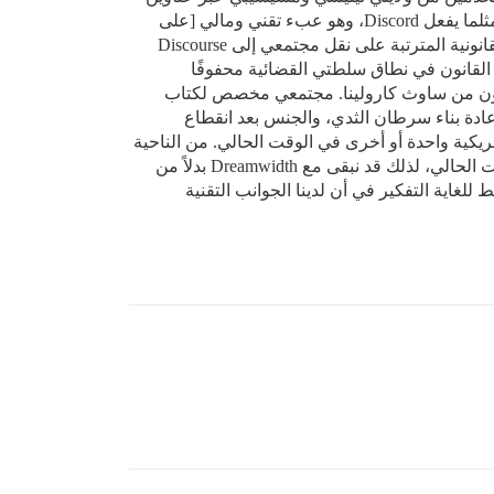
IP الخاصة بهم لأن القوانين هناك تفرض السجن وغرامات مدمرة على مسؤولي الموقع الذين لا يفرضون التحقق من العمر مثلما يفعل Discord، وهو عبء تقني ومالي [على
). كنت أحاول العثور على محامٍ للتحدث معه بشأن المخاطر القانونية المترتبة على نقل مجتمعي إلى Discourse
القانون في نطاق سلطتي القضائية محفوفًا
خدمون من ساوث كارولينا. مجتمعي مخصص لكتاب
ساسية الحلمة بعد إعادة بناء سرطان الثدي، والجنس بعد انقطاع
ريكية واحدة أو أخرى في الوقت الحالي. من الناحية
الأيديولوجية، نحن غير مستعدين للقيام بنوع التحقق من العمر الذي يفعله Discord، ولكن التعرض القانوني كبير جدًا في الوقت الحالي، لذلك قد نبقى مع Dreamwidth بدلاً من
ضخمًا بالنسبة لنا، ومن المحبط للغاية التفكير في أن لدينا الجوانب التقنية