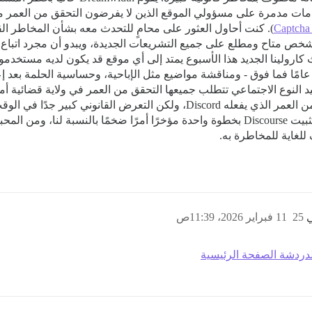
Captcha
خص متاح ومطلع على جميع التشريعات الجديدة، ويبدو أن مجرد اتباع 
ث كارولينا الجديد هذا الأسبوع يمتد إلى أي موقع قد يكون لديه مست
وايات رومانسية من النساء تتراوح أعمارهن بين 30 عامًا فما فوق - ومناقشة مواضيع مثل الإباحية، وح
د النوع الاجتماعي تتطلب جميعها التحقق من العمر في ولاية قضائية أم
محاولة الاستضافة الذاتية باستخدام Discourse. كان تثبيت Discourse بخطوة واحدة مؤخرًا أمرًا 
للغاية للمخاطرة به.
25
11 فبراير 2026، 11:39ص
دردشة الصفحة الرئيسية