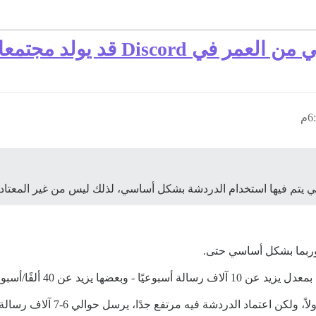
ولد مجتمعات Discourse جديدة؟
ي يتم فيها استخدام الدردشة بشكل أساسي، لذلك ليس من غير المعتاد أننا 
 وربما بشكل أساسي حتى.
ع وواحد على الأقل عند 100 ألف/أسبوع.
 اعتماد الدردشة فيه مرتفع جدًا، يرسل حوالي 6-7 آلاف رسالة/أسبوع.