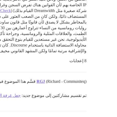
شركة صغيرة مثل Dreamwidth القيام بذلك] (
 Check
المستضاف ذاتيًا، ولكن كان من الصعب العثور على ش
بالمخاطر بشكل لا يصدق لأن قانونًا مثل قانون ساو
ر
الطمث، والعلاقات المثلية والرومانسية، وجراحة تأكي
والإشرافية مرتبة تمامًا ولكن المشهد القانوني مخيف 
8 إعجابات
(Richard - Communiteq) قسَّم هذا الموضوع في
RGJ
تم تقسيم مشاركتين إلى موضوع جديد:
جعل غرفة ال