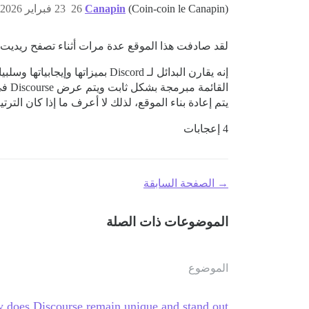
(Coin-coin le Canapin)
Canapin
26
23 فبراير 2026، 12:04م
لقد صادفت هذا الموقع عدة مرات أثناء تصفح ريديت
إنه يقارن البدائل لـ Discord بميزاتها وإيجابياتها وسلبياتها.
القائمة مبرمجة بشكل ثابت ويتم عرض Discourse في المرتبة الثانية، وهو أمر جيد إذا اكتسب هذا الموقع شعبية.
يتم إعادة بناء الموقع، لذلك لا أعرف ما إذا كان التر
4 إعجابات
→ الصفحة السابقة
الموضوعات ذات الصلة
الموضوع
w does Discourse remain unique and stand out