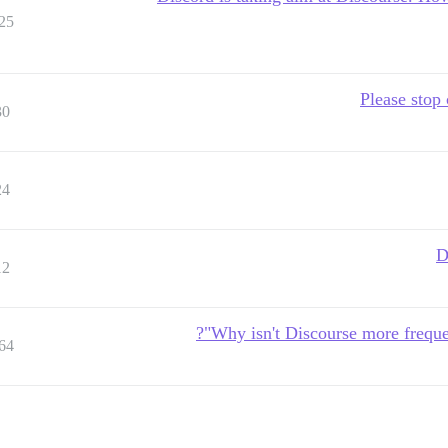
25
Please stop
30
24
D
12
Why isn't Discourse more frequ
64