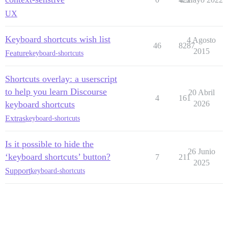
UX
Keyboard shortcuts wish list
4 Agosto
46
8287
2015
Feature
keyboard-shortcuts
Shortcuts overlay: a userscript
to help you learn Discourse
20 Abril
4
161
keyboard shortcuts
2026
Extras
keyboard-shortcuts
Is it possible to hide the
26 Junio
‘keyboard shortcuts’ button?
7
211
2025
Support
keyboard-shortcuts