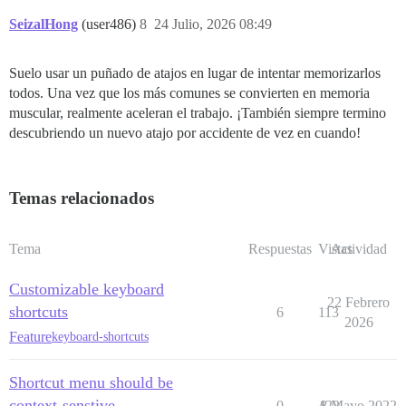
SeizalHong
(user486)
8
24 Julio, 2026 08:49
Suelo usar un puñado de atajos en lugar de intentar memorizarlos
todos. Una vez que los más comunes se convierten en memoria
muscular, realmente aceleran el trabajo. ¡También siempre termino
descubriendo un nuevo atajo por accidente de vez en cuando!
Temas relacionados
Tema
Respuestas
Vistas
Actividad
Customizable keyboard
22 Febrero
shortcuts
6
113
2026
Feature
keyboard-shortcuts
Shortcut menu should be
context-senstive
0
422
8 Mayo 2022