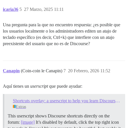
icaria36
5
27 Marzo, 2025 11:11
Una pregunta para la que no encuentro respuesta: ¿es posible que
los usuarios localmente o los administradores editen un atajo de
teclado específico (es decir, Ctrl+k) que interfiere con un atajo
preexistente del usuario que no es de Discourse?
Canapin
(Coin-coin le Canapin)
7
20 Febrero, 2026 11:52
Aquí tienes un
userscript
que puede ayudar:
Shortcuts overlay: a userscript to help you learn Discourse keyboard shortcuts
Extras
This userscript shows Discourse shortcuts directly on the
forum:
[image]
It’s disabled by default, click the top right icon