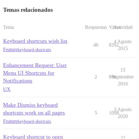
Temas relacionados
Tema
Respuestas
Vistas
Actividad
Keyboard shortcuts wish list
4 Agosto
46
8292
2015
Feature
keyboard-shortcuts
Enhancement Request: User
15
Menu UI Shortcuts for
2
896
Septiembre
Notifications
2016
UX
Make Dismiss keyboard
3 Agosto
shortcuts work on all pages
5
1098
2020
Feature
keyboard-shortcuts
Keyboard shortcut to open
22