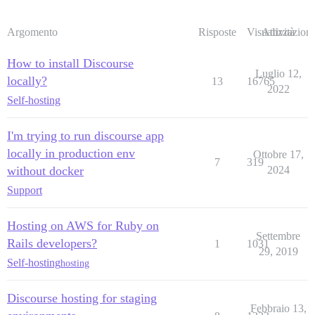
Argomento
Risposte
Visualizzazioni
Attività
How to install Discourse
Luglio 12,
locally?
13
16765
2022
Self-hosting
I'm trying to run discourse app
locally in production env
Ottobre 17,
7
319
without docker
2024
Support
Hosting on AWS for Ruby on
Settembre
Rails developers?
1
1031
29, 2019
Self-hosting
hosting
Discourse hosting for staging
Febbraio 13,