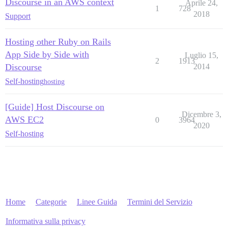
Discourse in an AWS context
Aprile 24,
1
728
2018
Support
Hosting other Ruby on Rails
App Side by Side with
Luglio 15,
2
1913
Discourse
2014
Self-hosting
hosting
[Guide] Host Discourse on
Dicembre 3,
AWS EC2
0
3964
2020
Self-hosting
Home
Categorie
Linee Guida
Termini del Servizio
Informativa sulla privacy