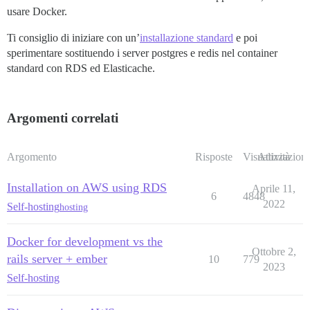
usare Docker.
Ti consiglio di iniziare con un’
installazione standard
e poi
sperimentare sostituendo i server postgres e redis nel container
standard con RDS ed Elasticache.
Argomenti correlati
Argomento
Risposte
Visualizzazioni
Attività
Installation on AWS using RDS
Aprile 11,
6
4848
2022
Self-hosting
hosting
Docker for development vs the
Ottobre 2,
rails server + ember
10
779
2023
Self-hosting