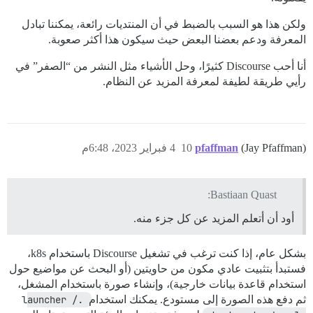
ولكن هذا هو السبب بالضبط في أن المنتديات رائعة، يمكننا تبادل
المعرفة ودعم بعضنا البعض حيث سيكون هذا أكثر صعوبة.
أنا أحب Discourse كثيرًا، وحل الأشياء مثل النشر من “الصفر” في
رأيي طريقة لطيفة لمعرفة المزيد عن النظام.
(Jay Pfaffman)
pfaffman
10
4 فبراير 2023، 6:48م
Bastiaan Quast:
أود أن أتعلم المزيد عن كل جزء منه.
بشكل عام، إذا كنت ترغب في تشغيل Discourse باستخدام k8s،
فستبدأ بتثبيت عادي مكون من حاويتين (أو البحث عن مواضيع حول
استخدام قاعدة بيانات خارجية)، وإنشاء صورة باستخدام المشغل،
ثم دفع هذه الصورة إلى مستودع. يمكنك استخدام
./launcher 