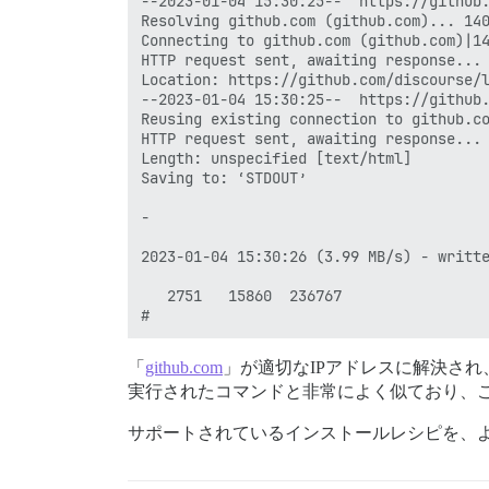
--2023-01-04 15:30:25--  https://github.
Resolving github.com (github.com)... 140
Connecting to github.com (github.com)|14
HTTP request sent, awaiting response... 
Location: https://github.com/discourse/l
--2023-01-04 15:30:25--  https://github.
Reusing existing connection to github.co
HTTP request sent, awaiting response... 
Length: unspecified [text/html]

Saving to: ‘STDOUT’

-                                       
2023-01-04 15:30:26 (3.99 MB/s) - writte
   2751   15860  236767

「
github.com
」が適切なIPアドレスに解決さ
実行されたコマンドと非常によく似ており、
サポートされているインストールレシピを、