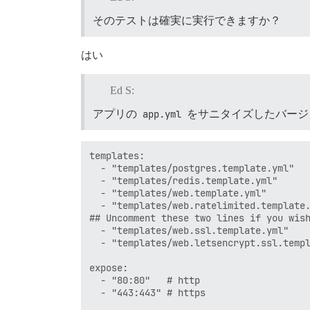
そのテストは確実に実行できますか？
はい
Ed S:
アプリの
app.yml
をサニタイズしたバージ
templates:

  - "templates/postgres.template.yml"

  - "templates/redis.template.yml"

  - "templates/web.template.yml"

  - "templates/web.ratelimited.template.
## Uncomment these two lines if you wish
  - "templates/web.ssl.template.yml"

  - "templates/web.letsencrypt.ssl.templ
expose:

  - "80:80"   # http

  - "443:443" # https
