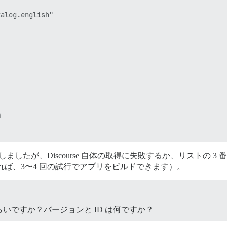
alog.english"



ls.com'

したが、Discourse 自体の取得に失敗するか、リストの 3
れば、3〜4 回の試行でアプリをビルドできます）。
m

com

           # (optional, default true)

いですか？バージョンと ID は何ですか？
ail.com
