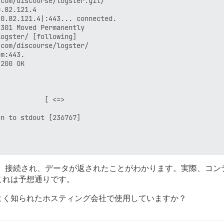
com/discourse/logster.git/

.82.121.4

0.82.121.4|:443... connected.

301 Moved Permanently

ogster/ [following]

com/discourse/logster/

m:443.

200 OK

           [ <=>                                        
n to stdout [236767]

れ、接続され、データが返されたことがわかります。実際、コン
これは予想通りです。
よく知られたホスティング会社で使用していますか？