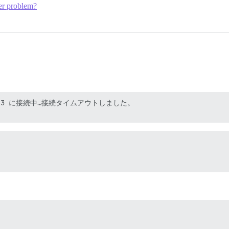
ker problem?
1.4|:443 に接続中…接続タイムアウトしました。
