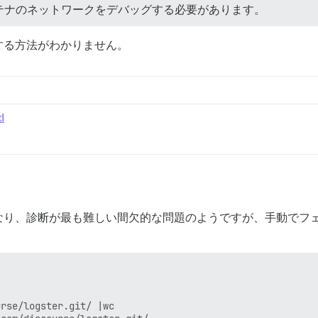
テナのネットワークをデバッグする必要があります。
する方法がわかりません。
d
なり、診断が最も難しい間欠的な問題のようですが、手動でフ
rse/logster.git/ |wc
