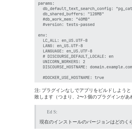
params:

  db_default_text_search_config: "pg_cat
  db_shared_buffers: "128MB"

  #db_work_mem: "40MB"

  #version: tests-passed

env:

  LC_ALL: en_US.UTF-8

  LANG: en_US.UTF-8

  LANGUAGE: en_US.UTF-8

  # DISCOURSE_DEFAULT_LOCALE: en

  UNICORN_WORKERS: 2

  DISCOURSE_HOSTNAME: domain.example.com
  #DOCKER_USE_HOSTNAME: true

  DISCOURSE_DEVELOPER_EMAILS: 'some@emai
注: プラグインなしでアプリをビルドしようとしま
敗します（つまり、2〜3 個のプラグインがあ
  DISCOURSE_SMTP_ADDRESS: smtp.domain.co
  DISCOURSE_SMTP_PORT: port

  DISCOURSE_SMTP_USER_NAME: email@email.
Ed S:
  DISCOURSE_SMTP_PASSWORD: "password"

  #DISCOURSE_SMTP_ENABLE_START_TLS: true
現在のインストールのバージョンはどのくら
  DISCOURSE_SMTP_DOMAIN: domain.com

  DISCOURSE_NOTIFICATION_EMAIL: email@em