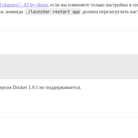
l changes? - #2 by riking
, если вы изменяете только настройки в с
ки, команда
./launcher restart app
должна перезагрузить на
 версия Docker 1.9.1 не поддерживается.