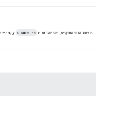
 команду
uname -a
и вставьте результаты здесь.