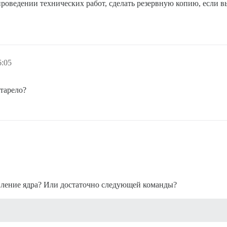
оведении технических работ, сделать резервную копию, если вы
6:05
старело?
овление ядра? Или достаточно следующей команды?