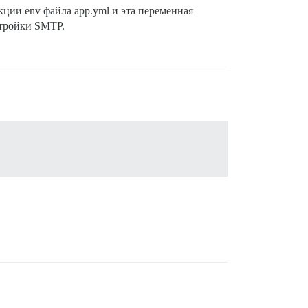
екции env файла app.yml и эта переменная
стройки SMTP.