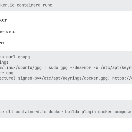
ker
версии:
r:
s curl gnupg

ngs

m/linux/ubuntu/gpg | sudo gpg --dearmor -o /etc/apt/keyri
r.gpg
