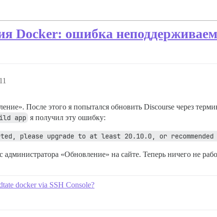
ия Docker: ошибка неподдерживаем
11
ение». После этого я попытался обновить Discourse через термина
ild app
я получил эту ошибку:
rted, please upgrade to at least 20.10.0, or recommended
 администратора «Обновление» на сайте. Теперь ничего не работ
dtate docker via SSH Console?