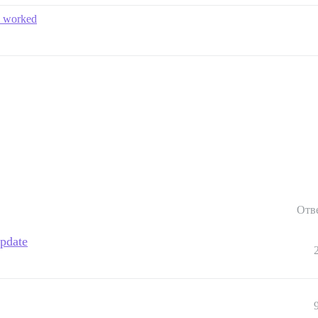
e worked
Отв
update