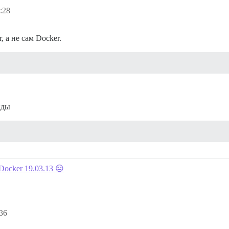
:28
 а не сам Docker.
нды
 Docker 19.03.13 😔
36