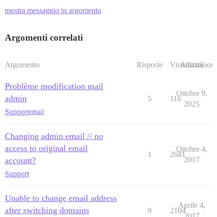
mostra messaggio in argomento
Argomenti correlati
Argomento
Risposte
Visualizzazioni
Attività
Problème modification mail
Ottobre 9,
admin
5
116
2025
Support
email
Changing admin email // no
access to original email
Ottobre 4,
1
2681
account?
2017
Support
Unable to change email address
Aprile 4,
after switching domains
9
2104
2017