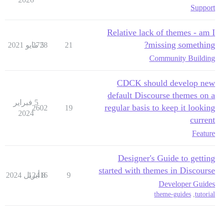
Support
Relative lack of themes - am I
missing something?
21
5 مايو 2021
2728
Community Building
CDCK should develop new
default Discourse themes on a
5 فبراير
regular basis to keep it looking
2602
19
2024
current
Feature
Designer's Guide to getting
started with themes in Discourse
9
8 أبريل 2024
12416
Developer Guides
theme-guides
,
tutorial