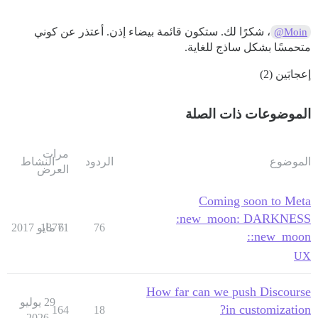
، شكرًا لك. ستكون قائمة بيضاء إذن. أعتذر عن كوني
@Moin
متحمسًا بشكل ساذج للغاية.
إعجابَين (2)
الموضوعات ذات الصلة
مرات
الموضوع
الردود
النشاط
العرض
Coming soon to Meta
:new_moon: DARKNESS
76
6 مايو 2017
18771
:new_moon:
UX
How far can we push Discourse
29 يوليو
in customization?
164
18
2026