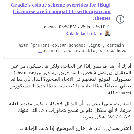
[Bug] Gradle's colour scheme overrides for
Discourse are incompatible with upstream
themes.
opened
05:54PM - 26 Feb 26 UTC
RokeJulianLockhart
With `prefers-colour-scheme: light`, certain 
…
elements are invisible, unless hove
أدرك أن هذا قد يبدو زائدًا عن الحاجة، ولكن هل سيكون من غير
المعقول أن يتصل شخص ما من فريق ديسكورس (Discourse)
بمسؤولي الموقع، لدفعهم في الاتجاه الصحيح؟ أسأل لأن هذا قد
يعطي انطباعًا سيئًا للغاية، إذا كنت مستخدمًا جديدًا لـ ديسكورس
(Discourse).
للمقارنة، على الرغم من أن البدائل الاحتكارية تكون مقيدة للغاية
جزئيًا، إلا أنها بشكل عام لن تسمح بتجاوزات CSS التي تنتهك
WCAG AA بشكل مفرط.
أعتذر بصدق إذا كان هذا خارج الموضوع، إذا كانت الإجابة لا.