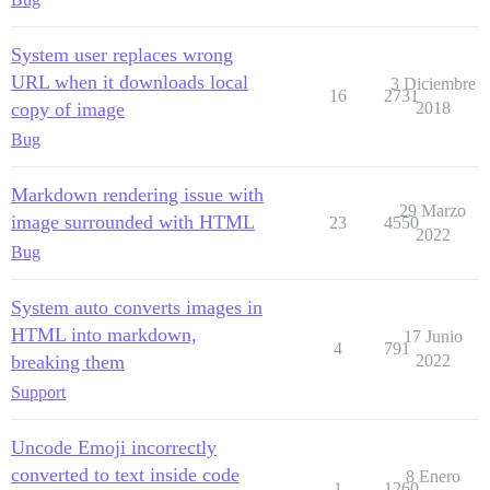
System user replaces wrong
URL when it downloads local
3 Diciembre
16
2731
copy of image
2018
Bug
Markdown rendering issue with
29 Marzo
image surrounded with HTML
23
4550
2022
Bug
System auto converts images in
HTML into markdown,
17 Junio
4
791
breaking them
2022
Support
Uncode Emoji incorrectly
converted to text inside code
8 Enero
1
1260