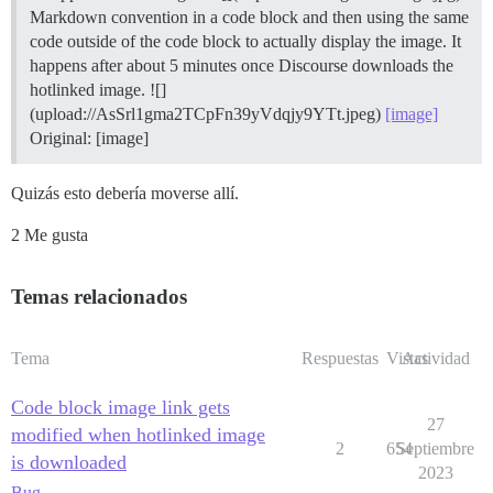
Markdown convention in a code block and then using the same
code outside of the code block to actually display the image. It
happens after about 5 minutes once Discourse downloads the
hotlinked image. ![]
(upload://AsSrl1gma2TCpFn39yVdqjy9YTt.jpeg)
[image]
Original: [image]
Quizás esto debería moverse allí.
2 Me gusta
Temas relacionados
Tema
Respuestas
Vistas
Actividad
Code block image link gets
27
modified when hotlinked image
2
654
Septiembre
is downloaded
2023
Bug