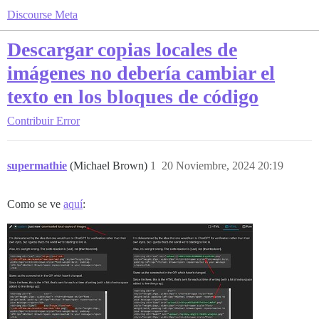
Discourse Meta
Descargar copias locales de
imágenes no debería cambiar el
texto en los bloques de código
Contribuir
Error
supermathie
(Michael Brown)
1
20 Noviembre, 2024 20:19
Como se ve
aquí
: