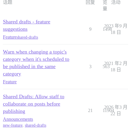
话题
回复
览
活动
量
Shared drafts - feature
2023 年9 月
suggestions
9
1498
18 日
Feature
shared-drafts
Warn when changing a topic's
category when it's scheduled to
2021 年2 月
be published in the same
3
563
18 日
category
Feature
Shared Drafts: Allow staff to
collaborate on posts before
2026 年3 月
21
11904
publishing
22 日
Announcements
new-feature
,
shared-drafts