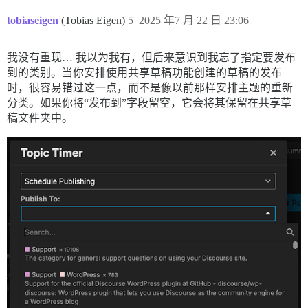
tobiaseigen
(Tobias Eigen)
5
2025 年7 月 22 日 23:06
我没有重现… 我以为我有，但后来意识到我忘了指定要发布
到的类别。当你安排使用共享草稿功能创建的草稿的发布
时，很容易错过这一点，而不是像以前那样安排主题的重新
分类。如果你将“发布到”字段留空，它会将其保留在共享草
稿文件夹中。