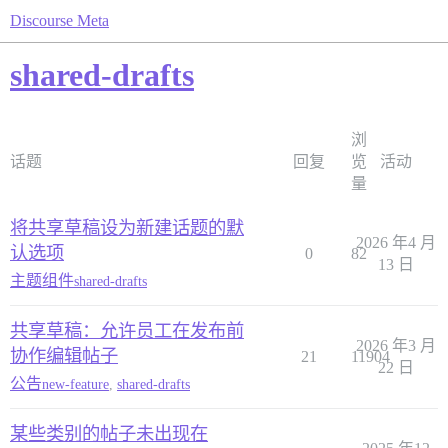
Discourse Meta
shared-drafts
浏
话题
回复
览
活动
量
将共享草稿设为新建话题的默
2026 年4 月
认选项
0
82
13 日
主题组件
shared-drafts
共享草稿：允许员工在发布前
2026 年3 月
协作编辑帖子
21
11904
22 日
公告
new-feature
,
shared-drafts
某些类别的帖子未出现在