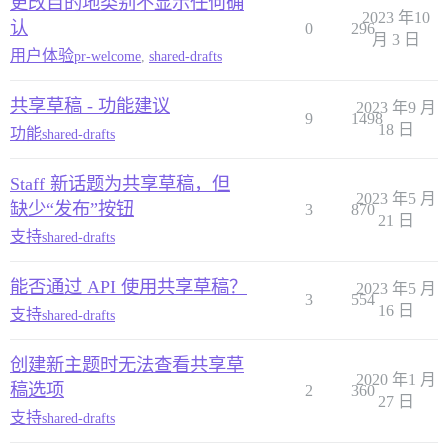
更改目的地类别不显示任何确
2023 年10
认
0
296
月 3 日
用户体验
pr-welcome
,
shared-drafts
共享草稿 - 功能建议
2023 年9 月
9
1498
18 日
功能
shared-drafts
Staff 新话题为共享草稿，但
2023 年5 月
缺少“发布”按钮
3
870
21 日
支持
shared-drafts
能否通过 API 使用共享草稿？
2023 年5 月
3
554
16 日
支持
shared-drafts
创建新主题时无法查看共享草
2020 年1 月
稿选项
2
360
27 日
支持
shared-drafts