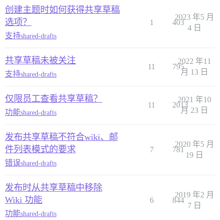
创建主题时如何获得共享草稿
2023 年5 月
选项？
1
403
4 日
支持
shared-drafts
共享草稿未被关注
2022 年11
11
795
月 13 日
支持
shared-drafts
仅限员工查看共享草稿？
2021 年10
11
2013
月 23 日
功能
shared-drafts
发布共享草稿不符合wiki、邮
2020 年5 月
件列表模式的要求
7
781
19 日
错误
shared-drafts
发布时从共享草稿中移除
2019 年2 月
Wiki 功能
6
844
7 日
功能
shared-drafts