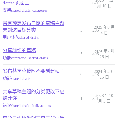
2025 年12
/latest 页面上
35
671
月 10 日
支持
shared-drafts
,
categories
带有预定发布日期的草稿主题
2025 年8 月
未到达目标分类
3
205
4 日
用户体验
shared-drafts
分享群组的草稿
2024 年7 月
5
495
26 日
功能
completed
,
shared-drafts
发布共享草稿时不要创建帖子
2024 年2 月
0
248
25 日
功能
shared-drafts
共享草稿主题的分类更改不应
2023 年10
被允许
1
351
月 3 日
错误
shared-drafts
,
bulk-actions