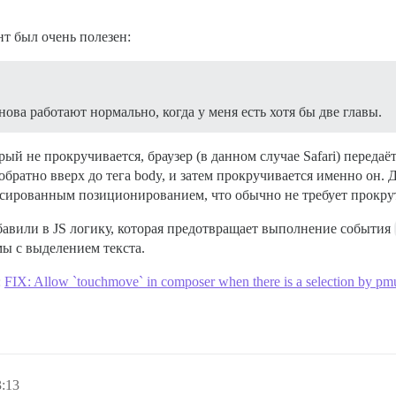
нт был очень полезен:
ова работают нормально, когда у меня есть хотя бы две главы.
рый не прокручивается, браузер (в данном случае Safari) переда
 обратно вверх до тега body, и затем прокручивается именно он. Д
иксированным позиционированием, что обычно не требует прокру
бавили в JS логику, которая предотвращает выполнение события
ы с выделением текста.
:
FIX: Allow `touchmove` in composer when there is a selection by pmus
3:13