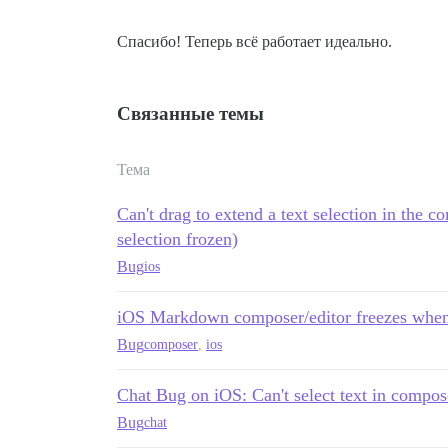
Спасибо! Теперь всё работает идеально.
Связанные темы
Тема
Can't drag to extend a text selection in th
selection frozen)
Bug
ios
iOS Markdown composer/editor freezes when 
Bug
composer
,
ios
Chat Bug on iOS: Can't select text in compo
Bug
chat