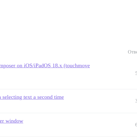
Отв
e composer on iOS/iPadOS 18.x (touchmove
selecting text a second time
ser window