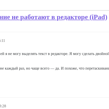
ие не работают в редакторе (iPad)
:11
дней я не могу выделять текст в редакторе. Я могу сделать двойн
 не каждый раз, но чаще всего — да. И похоже, что перетаскива
3:28