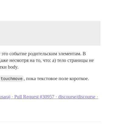
ёт это событие родительским элементам. В
аже несмотря на то, что: а) тело страницы не
тки body.
touchmove
, пока текстовое поле короткое.
araj · Pull Request #30957 · discourse/discourse ·