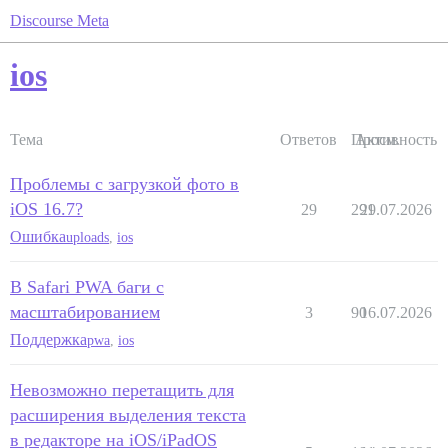
Discourse Meta
ios
Тема
Ответов
Просм.
Активность
Проблемы с загрузкой фото в
iOS 16.7?
29
291
29.07.2026
Ошибка
uploads
,
ios
В Safari PWA баги с
масштабированием
3
90
16.07.2026
Поддержка
pwa
,
ios
Невозможно перетащить для
расширения выделения текста
в редакторе на iOS/iPadOS