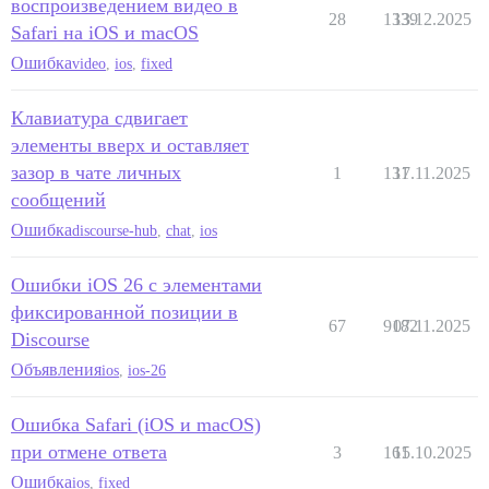
воспроизведением видео в
28
1339
13.12.2025
Safari на iOS и macOS
Ошибка
video
,
ios
,
fixed
Клавиатура сдвигает
элементы вверх и оставляет
зазор в чате личных
1
131
17.11.2025
сообщений
Ошибка
discourse-hub
,
chat
,
ios
Ошибки iOS 26 с элементами
фиксированной позиции в
67
9182
07.11.2025
Discourse
Объявления
ios
,
ios-26
Ошибка Safari (iOS и macOS)
при отмене ответа
3
161
15.10.2025
Ошибка
ios
,
fixed