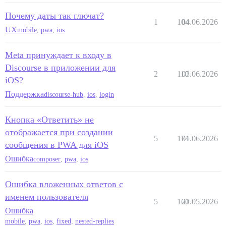
Почему даты так глючат?
1
104
04.06.2026
UX
mobile
,
pwa
,
ios
Meta принуждает к входу в
Discourse в приложении для
2
110
03.06.2026
iOS?
Поддержка
discourse-hub
,
ios
,
login
Кнопка «Ответить» не
отображается при создании
5
174
01.06.2026
сообщения в PWA для iOS
Ошибка
composer
,
pwa
,
ios
Ошибка вложенных ответов с
именем пользователя
5
160
21.05.2026
Ошибка
mobile
,
pwa
,
ios
,
fixed
,
nested-replies