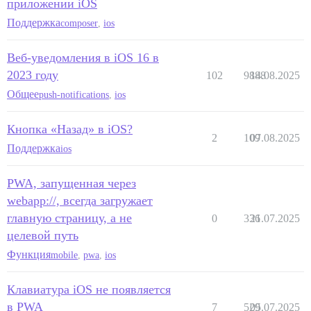
приложении iOS
Поддержка
composer
,
ios
Веб-уведомления в iOS 16 в
2023 году
102
9888
14.08.2025
Общее
push-notifications
,
ios
Кнопка «Назад» в iOS?
2
109
07.08.2025
Поддержка
ios
PWA, запущенная через
webapp://, всегда загружает
главную страницу, а не
0
336
21.07.2025
целевой путь
Функция
mobile
,
pwa
,
ios
Клавиатура iOS не появляется
в PWA
7
529
05.07.2025