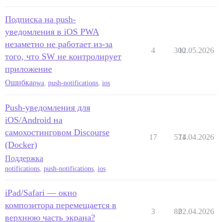
Подписка на push-
уведомления в iOS PWA
незаметно не работает из-за
4
300
12.05.2026
того, что SW не контролирует
приложение
Ошибка
pwa
,
push-notifications
,
ios
Push-уведомления для
iOS/Android на
самохостинговом Discourse
17
571
14.04.2026
(Docker)
Поддержка
notifications
,
push-notifications
,
ios
iPad/Safari — окно
композитора перемещается в
3
82
02.04.2026
верхнюю часть экрана?