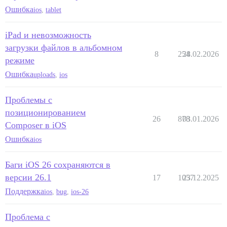
Ошибка
ios
,
tablet
iPad и невозможность
загрузки файлов в альбомном
8
254
28.02.2026
режиме
Ошибка
uploads
,
ios
Проблемы с
позиционированием
26
878
03.01.2026
Composer в iOS
Ошибка
ios
Баги iOS 26 сохраняются в
версии 26.1
17
1057
23.12.2025
Поддержка
ios
,
bug
,
ios-26
Проблема с