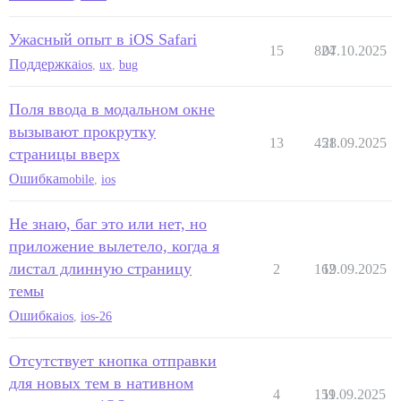
Ужасный опыт в iOS Safari
15
824
07.10.2025
Поддержка
ios
,
ux
,
bug
Поля ввода в модальном окне
вызывают прокрутку
13
451
28.09.2025
страницы вверх
Ошибка
mobile
,
ios
Не знаю, баг это или нет, но
приложение вылетело, когда я
листал длинную страницу
2
162
19.09.2025
темы
Ошибка
ios
,
ios-26
Отсутствует кнопка отправки
для новых тем в нативном
4
159
11.09.2025