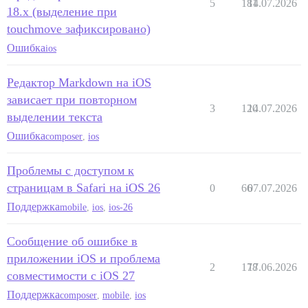
5
181
14.07.2026
18.x (выделение при
touchmove зафиксировано)
Ошибка
ios
Редактор Markdown на iOS
зависает при повторном
3
120
14.07.2026
выделении текста
Ошибка
composer
,
ios
Проблемы с доступом к
страницам в Safari на iOS 26
0
66
07.07.2026
Поддержка
mobile
,
ios
,
ios-26
Сообщение об ошибке в
приложении iOS и проблема
2
178
17.06.2026
совместимости с iOS 27
Поддержка
composer
,
mobile
,
ios