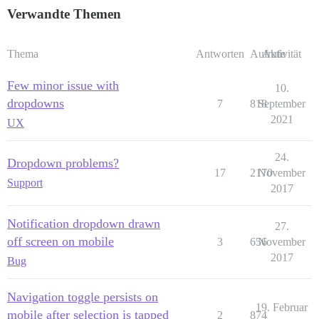
Verwandte Themen
Thema
Antworten
Aufrufe
Aktivität
Few minor issue with
10.
dropdowns
7
818
September
2021
UX
24.
Dropdown problems?
17
2170
November
Support
2017
Notification dropdown drawn
27.
off screen on mobile
3
656
November
2017
Bug
Navigation toggle persists on
19. Februar
mobile after selection is tapped
2
874