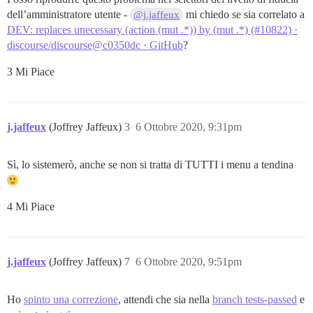
dell’amministratore utente -
mi chiedo se sia correlato a
@j.jaffeux
DEV: replaces unecessary (action (mut .*)) by (mut .*) (#10822) ·
discourse/discourse@c0350dc · GitHub
?
3 Mi Piace
j.jaffeux
(Joffrey Jaffeux)
3
6 Ottobre 2020, 9:31pm
Sì, lo sistemerò, anche se non si tratta di TUTTI i menu a tendina
4 Mi Piace
j.jaffeux
(Joffrey Jaffeux)
7
6 Ottobre 2020, 9:51pm
Ho
spinto una correzione
, attendi che sia nella
branch tests-passed
e