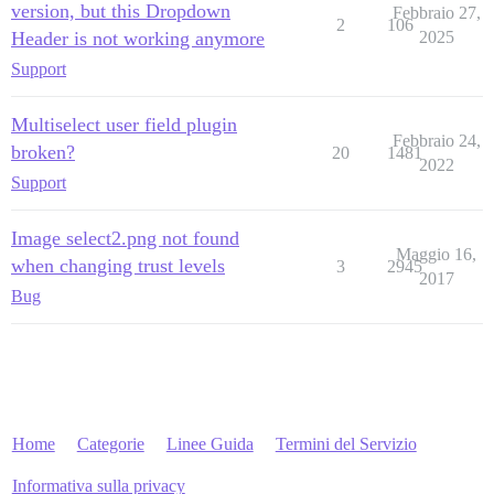
version, but this Dropdown
Febbraio 27,
2
106
Header is not working anymore
2025
Support
Multiselect user field plugin
Febbraio 24,
broken?
20
1481
2022
Support
Image select2.png not found
Maggio 16,
when changing trust levels
3
2945
2017
Bug
Home
Categorie
Linee Guida
Termini del Servizio
Informativa sulla privacy