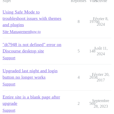
Sujet
Réponses
Vues
Activité
Using Safe Mode to
troubleshoot issues with themes
Février 8,
8
19766
and plugins
2024
Site Management
how-to
"dt7948 is not defined" error on
Août 11,
Discourse desktop site
5
148
2024
Support
Upgraded last night and login
Février 20,
button no longer works
4
2658
2017
Support
Entire site is a blank page after
Septembre
upgrade
2
569
28, 2023
Support