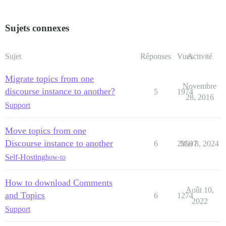
Sujets connexes
Sujet
Réponses
Vues
Activité
Migrate topics from one
Novembre
discourse instance to another?
5
1974
28, 2016
Support
Move topics from one
Discourse instance to another
6
23597
Mai 8, 2024
Self-Hosting
how-to
How to download Comments
Août 10,
and Topics
6
1274
2022
Support