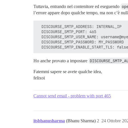
Tuttavia, entrando nel contenitore ed eseguendo
op
l’errore appare dopo qualche tempo, ma non c’è nulla
  DISCOURSE_SMTP_ADDRESS: INTERNAL_IP

  DISCOURSE_SMTP_PORT: 465

  DISCOURSE_SMTP_USER_NAME: username@mye
  DISCOURSE_SMTP_PASSWORD: MY_PASSWORD

Ho anche provato a impostare
DISCOURSE_SMTP_A
Fatemmi sapere se avete qualche idea,
felixoi
Cannot send email - problem with port 465
itsbhanusharma
(Bhanu Sharma)
2
24 Ottobre 20