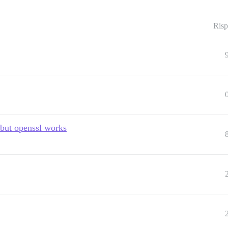
Risp
 but openssl works