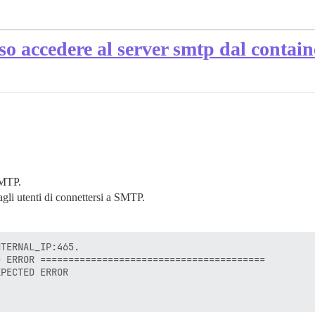
o accedere al server smtp dal contain
SMTP.
 agli utenti di connettersi a SMTP.
TERNAL_IP:465.

 ERROR ========================================

PECTED ERROR
