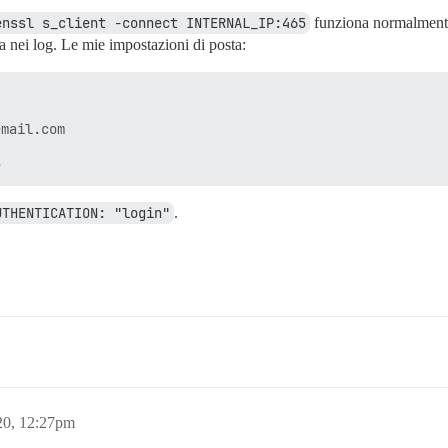
enssl s_client -connect INTERNAL_IP:465
funziona normalmente. 
 nei log. Le mie impostazioni di posta:
mail.com

UTHENTICATION: "login"
.
20, 12:27pm