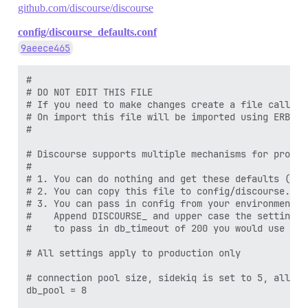
github.com/discourse/discourse
config/discourse_defaults.conf
9aeece465
#

# DO NOT EDIT THIS FILE

# If you need to make changes create a file called 
# On import this file will be imported using ERB

#

# Discourse supports multiple mechanisms for product
#

# 1. You can do nothing and get these defaults (not
# 2. You can copy this file to config/discourse.con
# 3. You can pass in config from your environment, 
#    Append DISCOURSE_ and upper case the setting i
#    to pass in db_timeout of 200 you would use DIS
# All settings apply to production only

# connection pool size, sidekiq is set to 5, allowi
db_pool = 8
