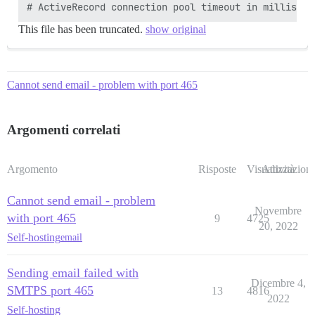
This file has been truncated.
show original
Cannot send email - problem with port 465
Argomenti correlati
Argomento
Risposte
Visualizzazioni
Attività
Cannot send email - problem
Novembre
with port 465
9
4725
20, 2022
Self-hosting
email
Sending email failed with
Dicembre 4,
SMTPS port 465
13
4816
2022
Self-hosting