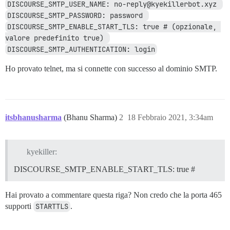
DISCOURSE_SMTP_USER_NAME: no-reply@kyekillerbot.xyz 
DISCOURSE_SMTP_PASSWORD: password 
DISCOURSE_SMTP_ENABLE_START_TLS: true # (opzionale, 
valore predefinito true) 
DISCOURSE_SMTP_AUTHENTICATION: login
Ho provato telnet, ma si connette con successo al dominio SMTP.
itsbhanusharma
(Bhanu Sharma)
2
18 Febbraio 2021, 3:34am
kyekiller:
DISCOURSE_SMTP_ENABLE_START_TLS: true #
Hai provato a commentare questa riga? Non credo che la porta 465
supporti
STARTTLS
.