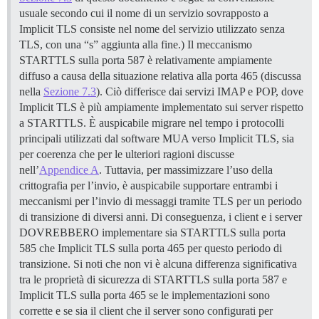
usuale secondo cui il nome di un servizio sovrapposto a
Implicit TLS consiste nel nome del servizio utilizzato senza
TLS, con una “s” aggiunta alla fine.) Il meccanismo
STARTTLS sulla porta 587 è relativamente ampiamente
diffuso a causa della situazione relativa alla porta 465 (discussa
nella
Sezione 7.3
). Ciò differisce dai servizi IMAP e POP, dove
Implicit TLS è più ampiamente implementato sui server rispetto
a STARTTLS. È auspicabile migrare nel tempo i protocolli
principali utilizzati dal software MUA verso Implicit TLS, sia
per coerenza che per le ulteriori ragioni discusse
nell’
Appendice A
. Tuttavia, per massimizzare l’uso della
crittografia per l’invio, è auspicabile supportare entrambi i
meccanismi per l’invio di messaggi tramite TLS per un periodo
di transizione di diversi anni. Di conseguenza, i client e i server
DOVREBBERO implementare sia STARTTLS sulla porta
585 che Implicit TLS sulla porta 465 per questo periodo di
transizione. Si noti che non vi è alcuna differenza significativa
tra le proprietà di sicurezza di STARTTLS sulla porta 587 e
Implicit TLS sulla porta 465 se le implementazioni sono
corrette e se sia il client che il server sono configurati per