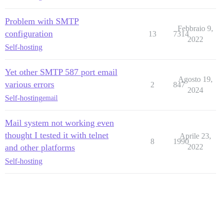
Problem with SMTP
Febbraio 9,
configuration
13
7314
2022
Self-hosting
Yet other SMTP 587 port email
Agosto 19,
various errors
2
847
2024
Self-hosting
email
Mail system not working even
thought I tested it with telnet
Aprile 23,
8
1990
and other platforms
2022
Self-hosting