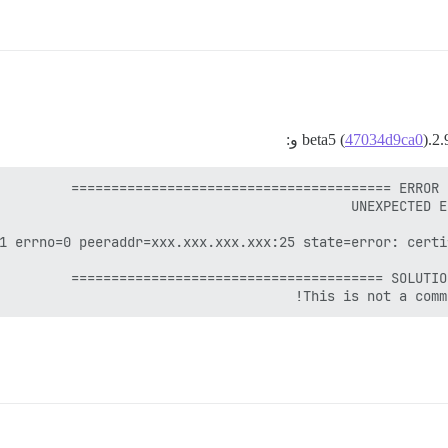
) و:
47034d9ca0
This is not a comm