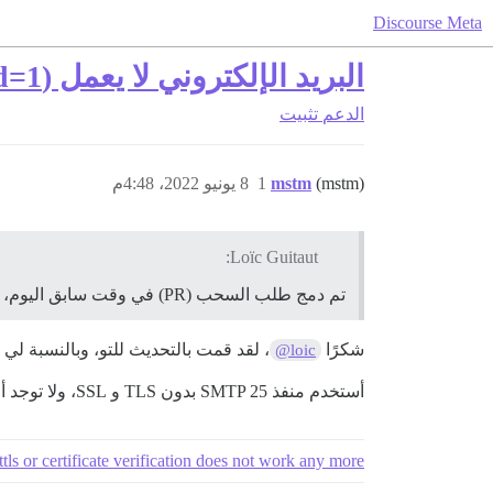
Discourse Meta
البريد الإلكتروني لا يعمل (SSL_connect returned=1)
الدعم
تثبيت
(mstm)
mstm
1
8 يونيو 2022، 4:48م
Loïc Guitaut:
تم دمج طلب السحب (PR) في وقت سابق اليوم، لذا باستخدام فرع
شكرًا
، لقد قمت بالتحديث للتو، وبالنسبة لي ل
@loic
أستخدم منفذ SMTP 25 بدون TLS و SSL، ولا توجد أخطاء في السجل، وغدًا سأنشر التفاصيل، آمل ذلك…
ttls or certificate verification does not work any more