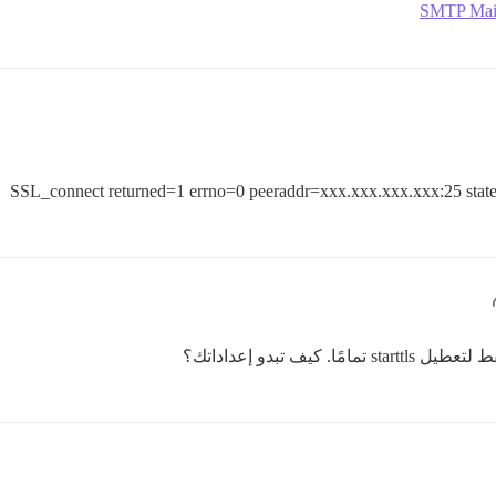
SMTP Mails
SSL_connect returned=1 errno=0 peeraddr=xxx.xxx.xxx.xxx:25 state=e
ف تبدو إعداداتك؟