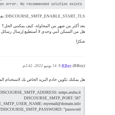
on error. No recommended solution exists!

DISCOURSE_SMTP_ENABLE_START_TLS: نفس الشيء، لا شيء يتغير.
بعد أكثر من شهر من المحاولة، كيف يمكنني الحل؟
هل من الممكن أنني وحدي لا أستطيع إرسال رسائل ال
شكرًا
(RBoy)
RBoy
8
14 يونيو 2022، 2:42م
هل يمكنك تكوين خادم البريد الخاص بك لاستخدام المنفذ 587 (TLS أو لا شيء، انظر أيهما يعمل) ثم جرب هذا وأعد بناء e
DISCOURSE_SMTP_ADDRESS: smtps.aruba.it
DISCOURSE_SMTP_PORT: 587
_SMTP_USER_NAME: myemail@domain.info
DISCOURSE_SMTP_PASSWORD: “password”