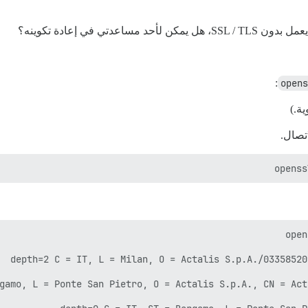
تي في إعادة تكوينه؟
:
opens
ة.)
تصال.
openss