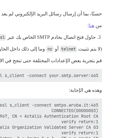
حسنًا، بما أن إرسال رسائل البريد الإلكتروني لم يعد يعمل بدون SSL / TLS، هل يمكن لأحد مساعد
من
هنا
:
حاول فتح اتصال بخادم SMTP الخاص بك عبر
sl
(لا يتم تثبيت
telnet
أو
nc
وما إلى ذلك داخل الحاوي
قم بتجربة بعض الإعدادات المختلفة حتى تنجح في الا
l s_client -connect your.smtp.server:465

وهذه هي الإجابة: