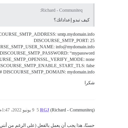
Richard - Communiteq:
كيف تبدو إعداداتك؟
COURSE_SMTP_ADDRESS: smtp.mydomain.info
DISCOURSE_SMTP_PORT: 25
RSE_SMTP_USER_NAME: info@mydomain.info
DISCOURSE_SMTP_PASSWORD: “mypassword”
URSE_SMTP_OPENSSL_VERIFY_MODE: none
DISCOURSE_SMTP_ENABLE_START_TLS: false # (اختياري، الافتراضي rue
DISCOURSE_SMTP_DOMAIN: mydomain.info # (مطلوب من قبل بعض مقدمي الخدمة)
شكرا
(Richard - Communiteq)
RGJ
5
9 يونيو 2022، 1:47م
حسنًا، هذا يجب أن يعمل بالفعل (على الرغم من أنني