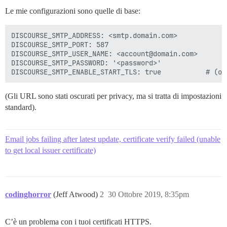
Le mie configurazioni sono quelle di base:
DISCOURSE_SMTP_ADDRESS: <smtp.domain.com>

DISCOURSE_SMTP_PORT: 587

DISCOURSE_SMTP_USER_NAME: <account@domain.com> 

DISCOURSE_SMTP_PASSWORD: '<password>'

(Gli URL sono stati oscurati per privacy, ma si tratta di impostazioni
standard).
Email jobs failing after latest update, certificate verify failed (unable
to get local issuer certificate)
codinghorror
(Jeff Atwood)
2
30 Ottobre 2019, 8:35pm
C’è un problema con i tuoi certificati HTTPS.