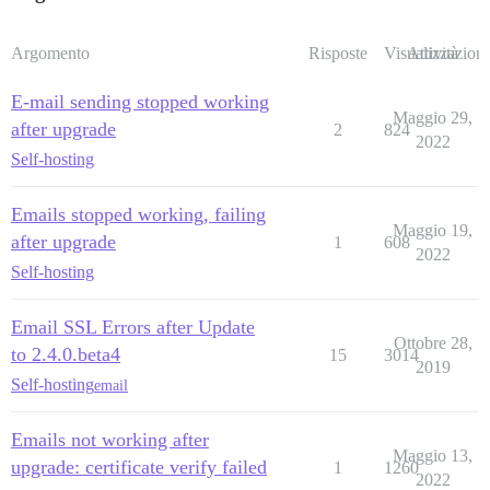
Argomento
Risposte
Visualizzazioni
Attività
E-mail sending stopped working
Maggio 29,
after upgrade
2
824
2022
Self-hosting
Emails stopped working, failing
Maggio 19,
after upgrade
1
608
2022
Self-hosting
Email SSL Errors after Update
Ottobre 28,
to 2.4.0.beta4
15
3014
2019
Self-hosting
email
Emails not working after
Maggio 13,
upgrade: certificate verify failed
1
1260
2022