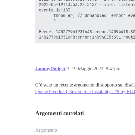
2022-05-19T13:53:23.515Z - info: Listeni
events.js:183

      throw er; // Unhandled 'error' eve
      ^

Error: 140277961931648:error:14094418:SS
JammyDodger
3
19 Maggio 2022, 8:47pm
C’è stato un recente argomento di supporto sui disall
Queue Overload, Severe Site Instability - #8 by RG
Argomenti correlati
Argomento