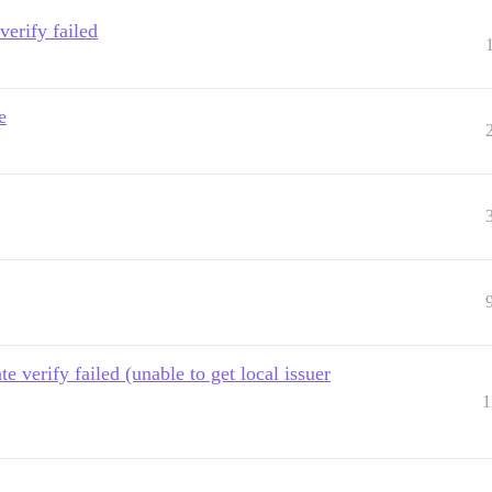
verify failed
e
ate verify failed (unable to get local issuer
1