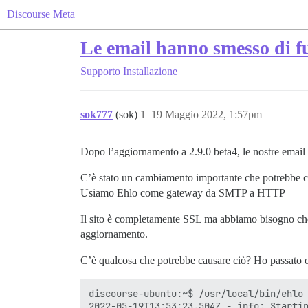
Discourse Meta
Le email hanno smesso di f
Supporto
Installazione
sok777
(sok)
1
19 Maggio 2022, 1:57pm
Dopo l’aggiornamento a 2.9.0 beta4, le nostre email h
C’è stato un cambiamento importante che potrebbe c
Usiamo Ehlo come gateway da SMTP a HTTP
Il sito è completamente SSL ma abbiamo bisogno che 
aggiornamento.
C’è qualcosa che potrebbe causare ciò? Ho passato or
discourse-ubuntu:~$ /usr/local/bin/ehlo 
2022-05-19T13:53:23.504Z - info: Startin