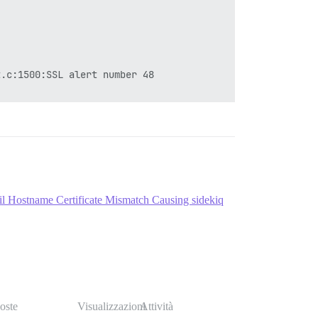
.c:1500:SSL alert number 48

l Hostname Certificate Mismatch Causing sidekiq
oste
Visualizzazioni
Attività