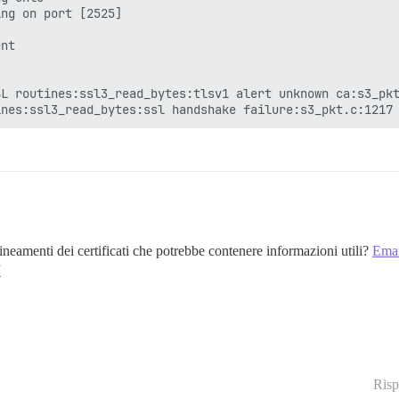
ng on port [2525]

nt

L routines:ssl3_read_bytes:tlsv1 alert unknown ca:s3_pkt
ineamenti dei certificati che potrebbe contenere informazioni utili?
Emai
J
Risp