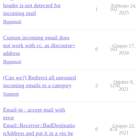
header is not detected for
Febbraio 24,
1
102
incoming mail
2025
Bug
email
Custom incoming email does
not work with cc. as discourse+
Giugno 17,
0
103
address
2024
Bug
email
(Can we?) Redirect all unrouted
Ottobre 9,
incoming emails to a category
2
1250
2021
Support
Email-in : accept mail with
error
Email::Receiver::BadDestinatio
Giugno 22,
0
474
nAddress and put it in a «to be
2021