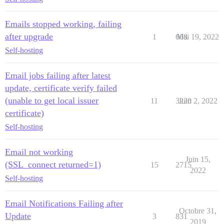
Emails stopped working, failing
after upgrade
1
608
Mai 19, 2022
Self-hosting
Email jobs failing after latest
update, certificate verify failed
(unable to get local issuer
11
3220
Juin 2, 2022
certificate)
Self-hosting
Email not working
Juin 15,
(SSL_connect returned=1)
15
2715
2022
Self-hosting
Email Notifications Failing after
Octobre 31,
Update
3
831
2019