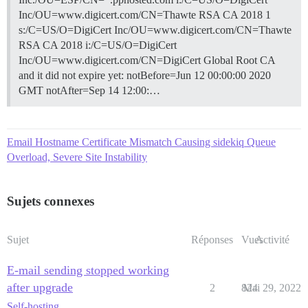
Inc/OU=www.digicert.com/CN=Thawte RSA CA 2018 1
s:/C=US/O=DigiCert Inc/OU=www.digicert.com/CN=Thawte
RSA CA 2018 i:/C=US/O=DigiCert
Inc/OU=www.digicert.com/CN=DigiCert Global Root CA
and it did not expire yet: notBefore=Jun 12 00:00:00 2020
GMT notAfter=Sep 14 12:00:…
Email Hostname Certificate Mismatch Causing sidekiq Queue
Overload, Severe Site Instability
Sujets connexes
Sujet
Réponses
Vues
Activité
E-mail sending stopped working
after upgrade
2
824
Mai 29, 2022
Self-hosting