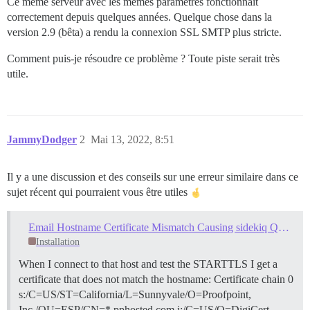
Ce même serveur avec les mêmes paramètres fonctionnait
correctement depuis quelques années. Quelque chose dans la
version 2.9 (bêta) a rendu la connexion SSL SMTP plus stricte.
Comment puis-je résoudre ce problème ? Toute piste serait très
utile.
JammyDodger
2
Mai 13, 2022, 8:51
Il y a une discussion et des conseils sur une erreur similaire dans ce
sujet récent qui pourraient vous être utiles
Email Hostname Certificate Mismatch Causing sidekiq Queue Overload, Severe Site Instability
Installation
When I connect to that host and test the STARTTLS I get a
certificate that does not match the hostname: Certificate chain 0
s:/C=US/ST=California/L=Sunnyvale/O=Proofpoint,
Inc./OU=ESP/CN=*.pphosted.com i:/C=US/O=DigiCert