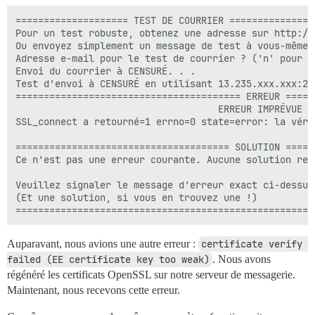
==================== TEST DE COURRIER ================
Pour un test robuste, obtenez une adresse sur http://
Ou envoyez simplement un message de test à vous-même.

Adresse e-mail pour le test de courrier ? ('n' pour i
Envoi du courrier à CENSURÉ. . .

Test d'envoi à CENSURÉ en utilisant 13.235.xxx.xxx:25
======================================== ERREUR =====
                                    ERREUR IMPRÉVUE

SSL_connect a retourné=1 errno=0 state=error: la véri
====================================== SOLUTION =====
Ce n'est pas une erreur courante. Aucune solution rec
Veuillez signaler le message d'erreur exact ci-dessus
(Et une solution, si vous en trouvez une !)

Auparavant, nous avions une autre erreur :
certificate verify 
failed (EE certificate key too weak)
. Nous avons
régénéré les certificats OpenSSL sur notre serveur de messagerie.
Maintenant, nous recevons cette erreur.