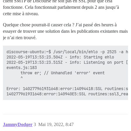
client SMTP de Discourse ne soit pas en SSL pour que cela
fonctionne. Cela fonctionnait parfaitement depuis 2 ans jusqu’à
cette mise à niveau.
Quelque chose pourrait-il causer cela ? J’ai passé des heures à
essayer de trouver une solution dans les publications existantes mais
je n’ai rien trouvé.
discourse-ubuntu:~$ /usr/local/bin/ehlo -p 2525 -a ht
2022-05-19T13:53:23.504Z - info: Starting ehlo

2022-05-19T13:53:23.515Z - info: Listening on port [25
events.js:183

      throw er; // Unhandled 'error' event

      ^

Error: 140277961931648:error:14094418:SSL routines:ss
JammyDodger
3
Mai 19, 2022, 8:47