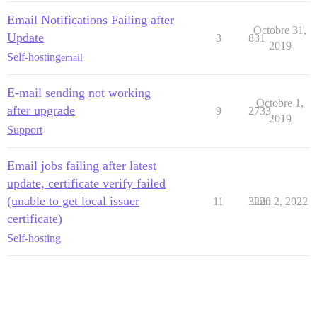
Email Notifications Failing after
Octobre 31,
Update
3
831
2019
Self-hosting
email
E-mail sending not working
Octobre 1,
after upgrade
9
2733
2019
Support
Email jobs failing after latest
update, certificate verify failed
(unable to get local issuer
11
3220
Juin 2, 2022
certificate)
Self-hosting