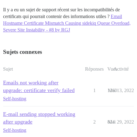
Il y a eu un sujet de support récent sur les incompatibilités de
certificats qui pourrait contenir des informations utiles ?
Email
Hostname Certificate Mismatch Causing sidekiq Queue Overload,
Severe Site Instability - #8 by RGJ
Sujets connexes
Sujet
Réponses
Vues
Activité
Emails not working after
upgrade: certificate verify failed
1
1260
Mai 13, 2022
Self-hosting
E-mail sending stopped working
after upgrade
2
824
Mai 29, 2022
Self-hosting