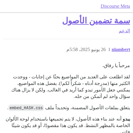
Discourse Meta
سمة تضمين الأصول
الدعم
nlambert
1
26 يونيو 2025، 5:58م
مرحباً يا رفاق،
لقد اطلعت على العديد من المواضيع بحثًا عن إجابات - ووجدت
الكثير منها (مدرجة أدناه - شكراً لكم!). بفضل هذه المواضيع،
يمكنني جعل الأمور تبدو كما أريد في الغالب. ولكن لا يزال هناك
سؤال واحد لم أتمكن من حله.
يتعلق بملفات الأصول المضمنة، وتحديداً ملف
embed_HASH.css
.
يبدو
أنه عند بناء هذه الأصول، لا يتم تجميعها باستخدام لوحة الألوان
الخاصة بالمظهر النشط. قد يكون هذا مقصودًا، أو قد يكون شيئًا
فاتني.