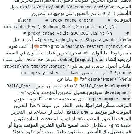
تعطيل ذاكرة التخزين المؤقت لأصول Nginx\n\nقم بتحرير هذا
الملف:\n
\n/etc/nginx/conf.d/discourse.conf\n
\n\nحول
الأسطر 243-246، قم بالتعليق على توجيهات التخزين
المؤقت:\n\n
c\n      # proxy_cache one;\n      # 
proxy_cache_key \"$scheme,$host,$request_uri\";\n      
# proxy_cache_valid 200 301 302 7d;\n      # 
proxy_cache_bypass $bypass_cache;\n
\n\nثم أعد تشغيل
\n\n###
bash\nsv restart nginx\n
Nginx:\n
إذا كنت تقوم
بتغيير لوحات الألوان…\n\nمجرد تحرير إعدادات الألوان في السمة
لن يعيد إنشاء
embed_[digest].css
. لفرض Discourse على إنشاء
ملفات أصول جديدة، قم بما يلي:\n\n
bash\nrm tmp/stylesheet-
cache/* # أو، للتضمين فقط، `rm tmp/stylesheet-
\n\n###
cache/embed*`\n
ماذا عن
RAILS_ENV=development
؟\n\nقد تعتقد أن تعيين
RAILS_ENV: 
development
سيقوم بتعطيل التخزين المؤقت، ولكن:\n\n*
nginx.sample.conf
الذي يستخدمه Discourse لديه التخزين
المؤقت
ممكّن افتراضيًا
، بغض النظر عن البيئة\n* هذا التخزين
المؤقت
غير مرتبط بـ
RAILS_ENV
، لذلك لن يساعد في التخزين
المؤقت للأصول المضمنة\n\nلذلك، ما لم تخطط لإعادة تكوين
طبقة Nginx بالكامل، فقط
امسح ذاكرة التخزين المؤقت يدويًا أو
قم بتعطيل تلك الأسطر
، وستكون جاهزًا.
بمجرد أن تكون جاهزًا