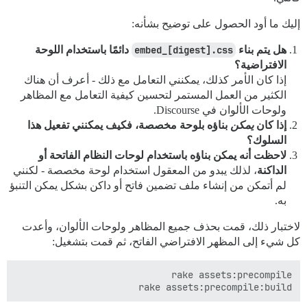
إليك ما أود الحصول على توضيح بشأنه:
هل يتم بناء
embed_[digest].css
دائمًا باستخدام اللوحة
الافتراضية؟
إذا كان الأمر كذلك، يمكنني التعامل مع ذلك - أعرف أن هناك
الكثير من العمل المستمر لتحسين كيفية التعامل مع المظاهر
ولوحات الألوان في Discourse.
إذا كان
يمكن
بناؤه بلوحة مخصصة، فكيف يمكنني تفعيل هذا
السلوك؟
لاحظت أنه يمكن بناؤه باستخدام لوحات النظام الفاتحة أو
الداكنة
، لذلك يبدو من المعقول استخدام لوحة مخصصة - لكنني
لم أتمكن من إنشاء ملف تضمين فاتح أو داكن بشكل يمكن التنبؤ
به.
لاختبار ذلك، قمت بحذف جميع المظاهر ولوحات الألوان، وأعدت
كل شيء إلى المظهر الافتراضي الفاتح، ثم قمت بتشغيل:
rake assets:precompile:build
