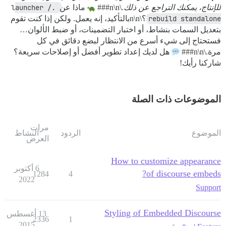
للإنتاج، يمكنك التراجع عن ذلك.
\n\n###
ماذا عن
./launcher 
rebuild standalone
؟\n\nبالتأكيد، إنه يعمل. ولكن إذا كنت تقوم
بتعديل السمات بنشاط، أو اختبار التضمينات، أو ضبط الألوان…
فستحتاج إلى شيء أسرع من الانتظار لبضع دقائق في كل
مرة.\n\n###
هل لديك إعداد تطوير أفضل أو إصلاحات سريعة؟
شاركنا رأيك!
الموضوعات ذات الصلة
مرات
الموضوع
الردود
النشاط
العرض
How to customize appearance
6 أكتوبر
of discourse embeds?
1284
4
2022
Support
Styling of Embedded Discourse
13 أغسطس
2336
1
2015