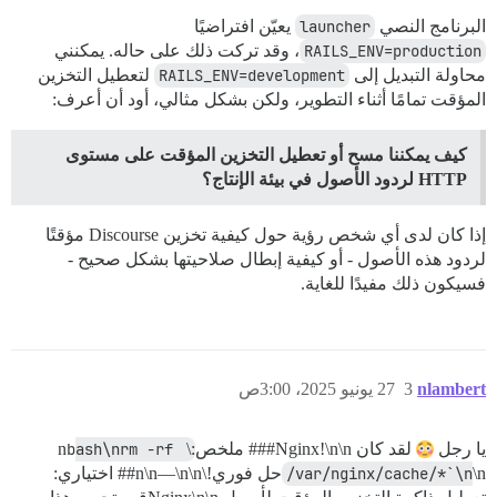
البرنامج النصي
launcher
يعيّن افتراضيًا
RAILS_ENV=production
، وقد تركت ذلك على حاله. يمكنني
محاولة التبديل إلى
RAILS_ENV=development
لتعطيل التخزين
المؤقت تمامًا أثناء التطوير، ولكن بشكل مثالي، أود أن أعرف:
كيف يمكننا مسح أو تعطيل التخزين المؤقت على مستوى
HTTP لردود الأصول في بيئة الإنتاج؟
إذا كان لدى أي شخص رؤية حول كيفية تخزين Discourse مؤقتًا
لردود هذه الأصول - أو كيفية إبطال صلاحيتها بشكل صحيح -
فسيكون ذلك مفيدًا للغاية.
nlambert
3
27 يونيو 2025، 3:00ص
يا رجل
لقد كان Nginx!\n\n### ملخص:\n
bash\nrm -rf 
/var/nginx/cache/*`\n
\nحل فوري!\n\n—\n\n## اختياري: