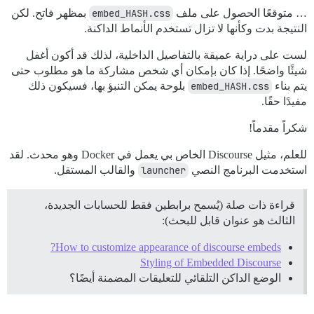
… متوقعًا الحصول على ملف
embed_HASH.css
بمظهر فاتح. لكن
النتيجة بدت وكأنها لا تزال تستخدم الأنماط الداكنة.
لست على دراية عميقة بالتفاصيل الداخلية، لذلك قد أكون أغفل
شيئًا واضحًا. إذا كان بإمكان أي شخص مشاركة ما هو مطلوب حتى
يتم بناء
embed_HASH.css
بلوحة يمكن التنبؤ بها، فسيكون ذلك
مفيدًا حقًا.
شكراً مقدماً!
للعلم، مثيل Discourse الخاص بي يعمل في Docker وهو محدث. لقد
استخدمت البرنامج النصي
launcher
والقالب المستقل.
قراءة ذات صلة (يُسمح برابطين فقط للحسابات الجديدة،
الثالث هو عنوان قابل للبحث):
How to customize appearance of discourse embeds?
Styling of Embedded Discourse
الوضع الداكن التلقائي للتعليقات المضمنة أيضًا؟