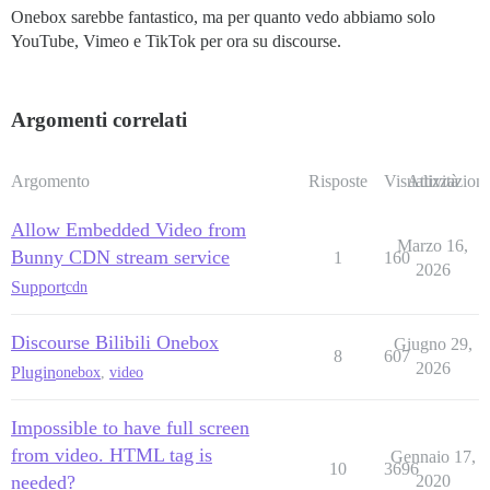
Onebox sarebbe fantastico, ma per quanto vedo abbiamo solo
YouTube, Vimeo e TikTok per ora su discourse.
Argomenti correlati
Argomento
Risposte
Visualizzazioni
Attività
Allow Embedded Video from
Marzo 16,
Bunny CDN stream service
1
160
2026
Support
cdn
Discourse Bilibili Onebox
Giugno 29,
8
607
2026
Plugin
onebox
,
video
Impossible to have full screen
from video. HTML tag is
Gennaio 17,
10
3696
needed?
2020