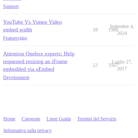
Support
YouTube Vs Vimeo Video
Settembre 4,
embed width
18
1989
2024
Feature
video
Attention Onebox experts: Help
requested resizing an iFrame
Luglio 27,
22
3567
embedded via oEmbed
2017
Development
Home
Categorie
Linee Guida
Termini del Servizio
Informativa sulla privacy