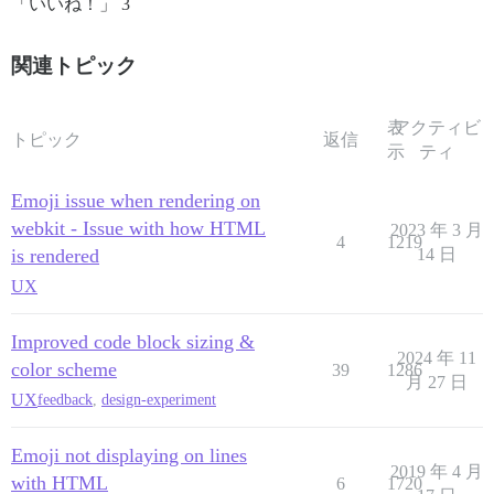
「いいね！」 3
関連トピック
表
アクティビ
トピック
返信
示
ティ
Emoji issue when rendering on
webkit - Issue with how HTML
2023 年 3 月
4
1219
is rendered
14 日
UX
Improved code block sizing &
2024 年 11
color scheme
39
1286
月 27 日
UX
feedback
,
design-experiment
Emoji not displaying on lines
2019 年 4 月
with HTML
6
1720