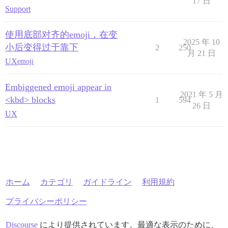
17 日
Support
使用底部对齐的emoji，在变
2025 年 10
小后变得过于靠下
2
250
月 21 日
UX
emoji
Embiggened emoji appear in
2021 年 5 月
<kbd> blocks
1
594
26 日
UX
ホーム
カテゴリ
ガイドライン
利用規約
プライバシーポリシー
Discourse
により提供されています。最適な表示のために、