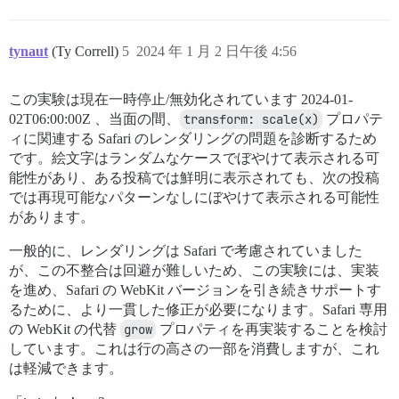
tynaut
(Ty Correll)
5
2024 年 1 月 2 日午後 4:56
この実験は現在一時停止/無効化されています
2024-01-
02T06:00:00Z
、当面の間、
transform: scale(x)
プロパテ
ィに関連する Safari のレンダリングの問題を診断するため
です。絵文字はランダムなケースでぼやけて表示される可
能性があり、ある投稿では鮮明に表示されても、次の投稿
では再現可能なパターンなしにぼやけて表示される可能性
があります。
一般的に、レンダリングは Safari で考慮されていました
が、この不整合は回避が難しいため、この実験には、実装
を進め、Safari の WebKit バージョンを引き続きサポートす
るために、より一貫した修正が必要になります。Safari 専用
の WebKit の代替
grow
プロパティを再実装することを検討
しています。これは行の高さの一部を消費しますが、これ
は軽減できます。