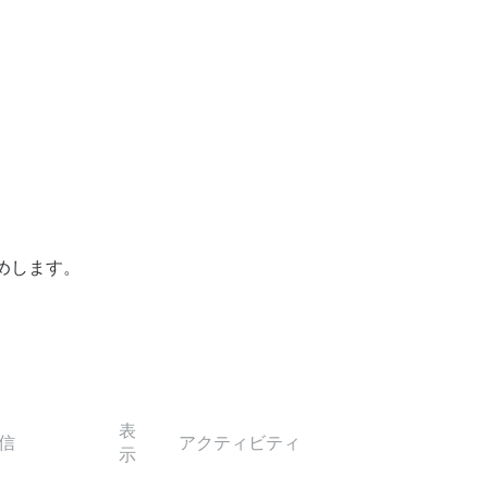
めします。
表
信
アクティビティ
示