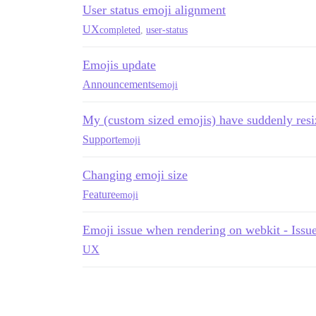
User status emoji alignment
UX
completed
,
user-status
Emojis update
Announcements
emoji
My (custom sized emojis) have suddenly resi
Support
emoji
Changing emoji size
Feature
emoji
Emoji issue when rendering on webkit - Iss
UX