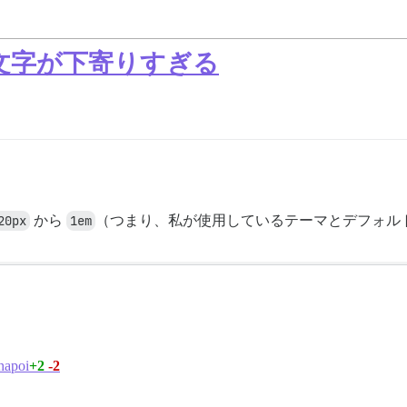
文字が下寄りすぎる
20px
から
1em
（つまり、私が使用しているテーマとデフォルトで me
+2
-2
hapoi