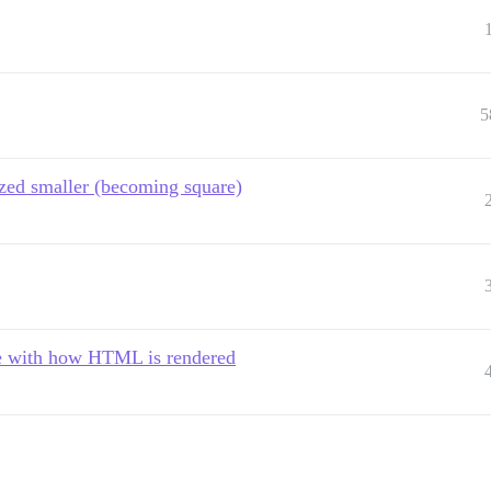
5
zed smaller (becoming square)
ue with how HTML is rendered