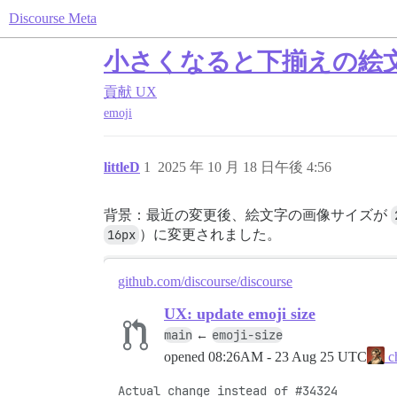
Discourse Meta
小さくなると下揃えの絵
貢献
UX
emoji
littleD
1
2025 年 10 月 18 日午後 4:56
背景：最近の変更後、絵文字の画像サイズが
16px
）に変更されました。
github.com/discourse/discourse
UX: update emoji size
main
emoji-size
←
opened
08:26AM - 23 Aug 25 UTC
c
Actual change instead of #34324