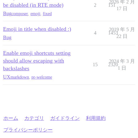
2026 年 2 月
be disabled (in RTE mode)
2
151
17 日
Bug
composer
,
emoji
,
fixed
Emoji in title when disabled :)
2019 年 5 月
4
1453
22 日
Bug
Enable emoji shortcuts setting
should allow escaping with
2024 年 3 月
15
2320
backslashes
1 日
UX
markdown
,
pr-welcome
ホーム
カテゴリ
ガイドライン
利用規約
プライバシーポリシー