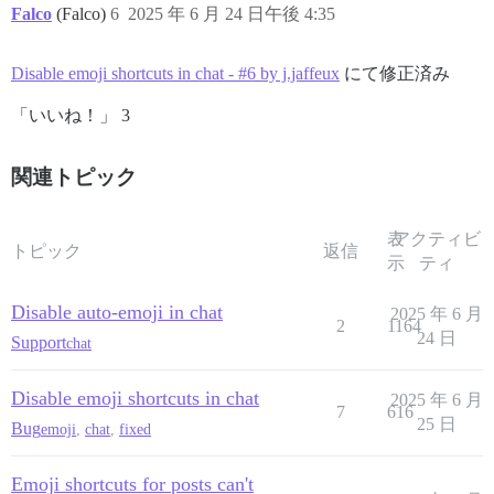
Falco
(Falco)
6
2025 年 6 月 24 日午後 4:35
Disable emoji shortcuts in chat - #6 by j.jaffeux
にて修正済み
「いいね！」 3
関連トピック
表
アクティビ
トピック
返信
示
ティ
Disable auto-emoji in chat
2025 年 6 月
2
1164
24 日
Support
chat
Disable emoji shortcuts in chat
2025 年 6 月
7
616
25 日
Bug
emoji
,
chat
,
fixed
Emoji shortcuts for posts can't