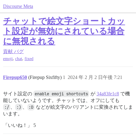
Discourse Meta
チャットで絵文字ショートカッ
ト設定が無効にされている場合
に無視される
貢献
バグ
,
,
emoji
chat
fixed
Firepup650
(Firepup Sixfifty)
1
2024 年 2 月 2 日午後 7:21
サイト設定の
enable emoji shortcuts
が
34a83fe1c8
で機
能していないようです。チャットでは、オフにしても
:/
、
:)
、
:D
などが絵文字のバリアントに変換されてしま
います。
「いいね！」 5