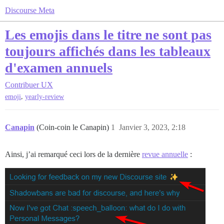
Discourse Meta
Les emojis dans le titre ne sont pas
toujours affichés dans les tableaux
d'examen annuels
Contribuer
UX
,
emoji
yearly-review
Canapin
(Coin-coin le Canapin)
1
Janvier 3, 2023, 2:18
Ainsi, j’ai remarqué ceci lors de la dernière
revue annuelle
: