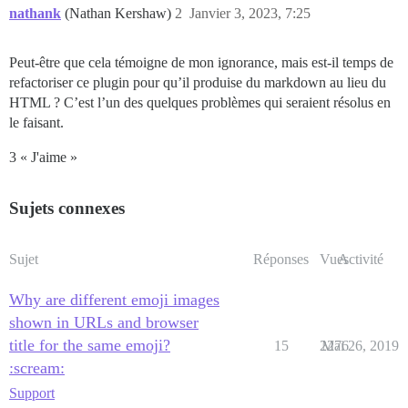
nathank
(Nathan Kershaw)
2
Janvier 3, 2023, 7:25
Peut-être que cela témoigne de mon ignorance, mais est-il temps de
refactoriser ce plugin pour qu’il produise du markdown au lieu du
HTML ? C’est l’un des quelques problèmes qui seraient résolus en
le faisant.
3 « J'aime »
Sujets connexes
Sujet
Réponses
Vues
Activité
Why are different emoji images
shown in URLs and browser
title for the same emoji?
15
2276
Mai 26, 2019
:scream:
Support