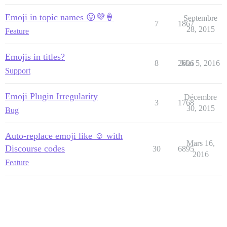
Emoji in topic names 😛💜🍦
Septembre
7
1867
28, 2015
Feature
Emojis in titles?
8
2606
Mai 5, 2016
Support
Emoji Plugin Irregularity
Décembre
3
1768
30, 2015
Bug
Auto-replace emoji like ☺ with
Mars 16,
Discourse codes
30
6895
2016
Feature