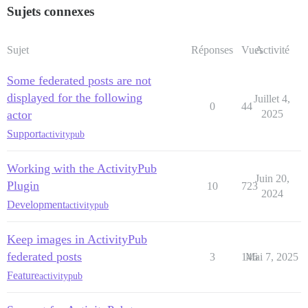
Sujets connexes
Sujet
Réponses
Vues
Activité
Some federated posts are not
displayed for the following
Juillet 4,
0
44
actor
2025
Support
activitypub
Working with the ActivityPub
Juin 20,
Plugin
10
723
2024
Development
activitypub
Keep images in ActivityPub
federated posts
3
146
Mai 7, 2025
Feature
activitypub