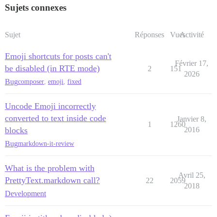
Sujets connexes
Sujet
Réponses
Vues
Activité
Emoji shortcuts for posts can't
Février 17,
be disabled (in RTE mode)
2
151
2026
Bug
composer
,
emoji
,
fixed
Uncode Emoji incorrectly
converted to text inside code
Janvier 8,
1
1260
blocks
2016
Bug
markdown-it-review
What is the problem with
Avril 25,
PrettyText.markdown call?
22
2059
2018
Development