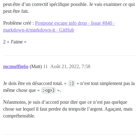
peut-être d’un correctif spécifique possible. Je vais examiner ce qui
peut être fait.
Problème créé :
Postpone escape info drop · Issue #840 ·
markdown-it/markdown-it · GitHub
2 « J'aime »
mcmuffin6o
(Matt)
11
Août 21, 2022, 7:58
Je dois être en désaccord total. «
:)
» n’est tout simplement pas la
même chose que «
:<g>)
».
Néanmoins, je suis d’accord pour dire que ce n’est pas quelque
chose sur lequel il faut perdre du temps/de l’argent. Agaçant, mais
compréhensible.