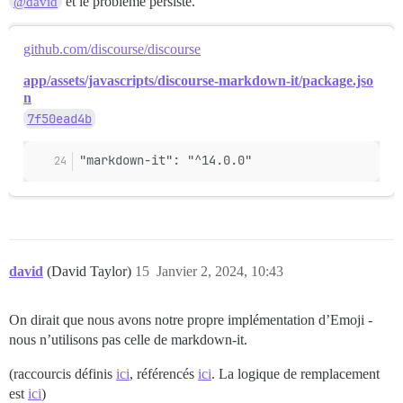
et le problème persiste.
@david
github.com/discourse/discourse
app/assets/javascripts/discourse-markdown-it/package.jso
n
7f50ead4b
"markdown-it": "^14.0.0"
david
(David Taylor)
15
Janvier 2, 2024, 10:43
On dirait que nous avons notre propre implémentation d’Emoji -
nous n’utilisons pas celle de markdown-it.
(raccourcis définis
ici
, référencés
ici
. La logique de remplacement
est
ici
)