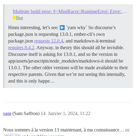
Multisite build error: #<MiniRacer::RuntimeError: Error: Parser rule not found: fragments_join>
Bug
Hmm interesting, let’s see:
`yarn why` So discourse’s
package.json is requesting 13.0.1, ember-cli’s own
package.json
requests 12.0.4
, and markdown-it-terminal
requires 8.4.2
. Anyway, in theory this should all be invisible.
Discourse itself is asking for 13.0.1, and so the version in
app/assets/javascripts/node_modules/markdown-it should be
13.0.1. The other older versions will be made available to their
respective parents. Given that we’re not seeing this internally,
and this is only happe…
sam
(Sam Saffron)
14
Janvier 1, 2024, 11:22
Nous sommes à la version 13 maintenant, à ma connaissance… cc