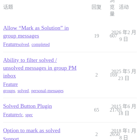
浏
话题
回复
览
活动
量
Allow “Mark as Solution” in
2026 年2 月
group messages
19
607
9 日
Feature
solved
,
completed
Ability to filter solved /
unsolved messages in group PM
2025 年5 月
2
169
inbox
23 日
Feature
groups
,
solved
,
personal-messages
Solved Button Plugin
2015 年6 月
65
21701
18 日
Feature
rfc
,
spec
Option to mark as solved
2018 年1 月
2
2650
8 日
Support