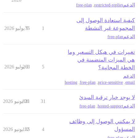
الدعم
free-plan
,
restricted-replies
كيفية استعادة الوصول إلى
المجموعة غير النشطة
1
9 يوليو 2026
75
الدعم
free-plan
تغييرات في هيكل التسعير وما
هي الميزات المتضمنة في
5
3 يوليو 2026
263
الخطة المجانية؟
الدعم
hosting
,
free-plan
,
price-sensitive
,
email
لا يوجد خيار ترقية المبدئ
31
30 يونيو 2026
821
الدعم
free-plan
,
hosted-support
لا يمكنني الوصول إلى وظائف
المسؤول
4
12 يونيو 2026
135
الدعم
free-plan