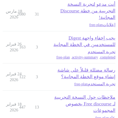
أنت مدعو لتجربة النسخة
التجريبية من خطة Discourse
18 مارس
2080
31
المجانية!
2026
إعلانات
free-plan
يجب إخفاء واجهة Digest
للمستخدمين في الخطة المجانية
26 فبراير
163
3
2026
تجربة المستخدم
free-plan
,
activity-summary
,
completed
رسالة مضللة قليلاً على شاشة
24 فبراير
إنشاء موقع الخطة المجانية؟
122
3
2026
تجربة المستخدم
free-plan
ملاحظات حول النسخة التجريبية
لـ Free discourse بخصوص
18 فبراير
447
13
المجموعات
2026
عام
free-plan