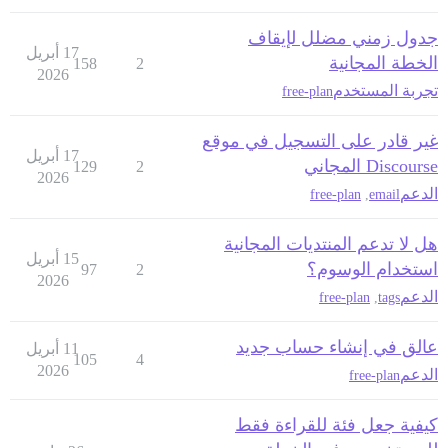
جدول زمني مضلل لإيقاف
17 أبريل
الخطة المجانية
158
2
2026
تجربة المستخدم
free-plan
غير قادر على التسجيل في موقع
17 أبريل
Discourse المجاني
129
2
2026
الدعم
free-plan
,
email
هل لا تدعم المنتديات المجانية
15 أبريل
استخدام الوسوم؟
97
2
2026
الدعم
free-plan
,
tags
عالق في إنشاء حساب جديد
11 أبريل
105
4
2026
الدعم
free-plan
كيفية جعل فئة للقراءة فقط