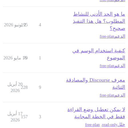
ما هو الحد الأدنى للنشاط
المطلوب؟ هل هذا التنفيذ
4
2 يونيو 2026
195
صحيح؟
الدعم
free-plan
كيفية استخدام الوسم في
الموضوع
1
79
16 مايو 2026
الدعم
free-plan
معرف Discourse والمصادقة
20 أبريل
الثنائية
228
9
2026
الدعم
free-plan
لا يمكن تعطيل وضع القراءة
17 أبريل
فقط في الخطة المجانية
157
3
2026
خلل
free-plan
,
read-only