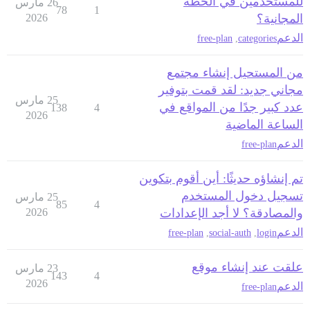
للمستخدمين في الخطة
26 مارس
78
1
المجانية؟
2026
الدعم
free-plan
,
categories
من المستحيل إنشاء مجتمع
مجاني جديد: لقد قمت بتوفير
25 مارس
عدد كبير جدًا من المواقع في
138
4
2026
الساعة الماضية
الدعم
free-plan
تم إنشاؤه حديثًا: أين أقوم بتكوين
تسجيل دخول المستخدم
25 مارس
85
4
والمصادقة؟ لا أجد الإعدادات
2026
الدعم
free-plan
,
social-auth
,
login
علقت عند إنشاء موقع
23 مارس
143
4
2026
الدعم
free-plan