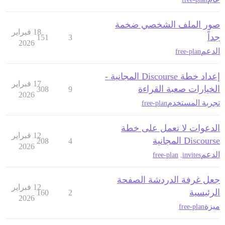
صور الملف الشخصي ضخمة
18 فبراير
جداً
151
3
2026
الدعم
free-plan
إعداد خطة Discourse المجانية -
17 فبراير
الخيارات صعبة القراءة
308
9
2026
تجربة المستخدم
free-plan
الدعوات لا تعمل على خطة
12 فبراير
Discourse المجانية
208
4
2026
الدعم
free-plan
,
invites
جعل غرفة الدردشة الصفحة
12 فبراير
الرئيسية
160
2
2026
ميزة
free-plan