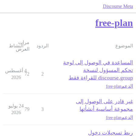
Discourse Meta
free-plan
مرات
الموضوع
الردود
النشاط
العرض
المساعدة في الوصول إلى لوحة
تحكم المسؤول لنسخة
4 أغسطس
72
2
discourse.group للقراءة فقط
2026
الدعم
free-plan
غير قادر على الوصول إلى
24 يوليو
مجموعة أساسية أنشأتها
79
3
2026
الدعم
free-plan
ربط تسجيلات دخول