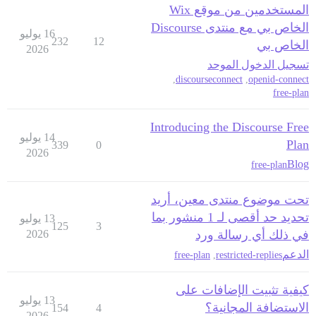
المستخدمين من موقع Wix
الخاص بي مع منتدى Discourse
16 يوليو
232
12
الخاص بي
2026
تسجيل الدخول الموحد
,
discourseconnect
,
openid-connect
free-plan
Introducing the Discourse Free
14 يوليو
Plan
339
0
2026
Blog
free-plan
تحت موضوع منتدى معين، أريد
تحديد حد أقصى لـ 1 منشور بما
13 يوليو
125
3
في ذلك أي رسالة ورد
2026
الدعم
free-plan
,
restricted-replies
كيفية تثبيت الإضافات على
13 يوليو
الاستضافة المجانية؟
154
4
2026