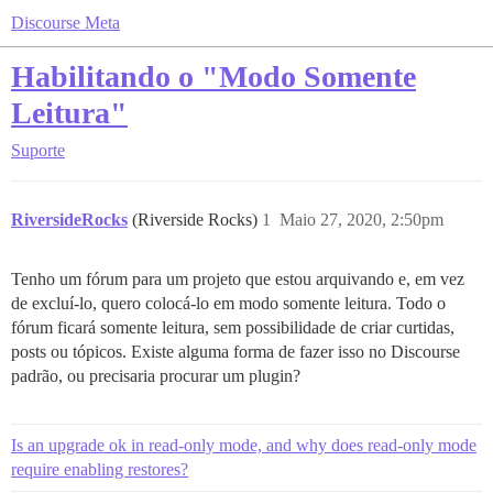
Discourse Meta
Habilitando o "Modo Somente
Leitura"
Suporte
RiversideRocks
(Riverside Rocks)
1
Maio 27, 2020, 2:50pm
Tenho um fórum para um projeto que estou arquivando e, em vez
de excluí-lo, quero colocá-lo em modo somente leitura. Todo o
fórum ficará somente leitura, sem possibilidade de criar curtidas,
posts ou tópicos. Existe alguma forma de fazer isso no Discourse
padrão, ou precisaria procurar um plugin?
Is an upgrade ok in read-only mode, and why does read-only mode
require enabling restores?