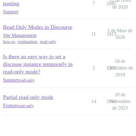
12 de Abril
posting
7
2085
de 2020
Support
Read Only Modes in Discourse
1 de Maio de
11
2413
Site Management
2026
how-to
,
explanation
,
read-only
Is there an easy way to set a
18 de
discouse instance temporarly in
2
1207
Dezembro de
read-only mode?
2019
Support
read-only
10 de
Partial read-only mode
14
2942
Novembro
Feature
read-only
de 2023