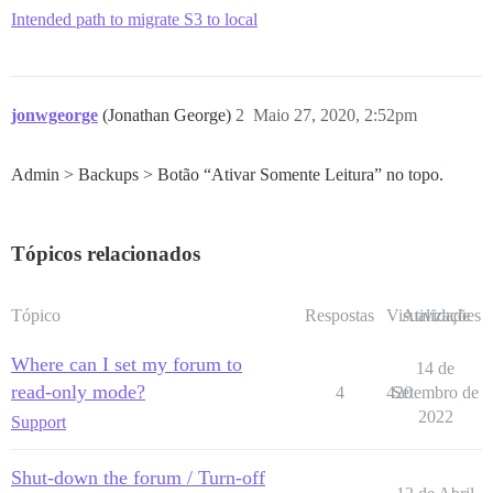
Intended path to migrate S3 to local
jonwgeorge
(Jonathan George)
2
Maio 27, 2020, 2:52pm
Admin > Backups > Botão “Ativar Somente Leitura” no topo.
Tópicos relacionados
Tópico
Respostas
Visualizações
Atividade
Where can I set my forum to
14 de
read-only mode?
4
420
Setembro de
2022
Support
Shut-down the forum / Turn-off