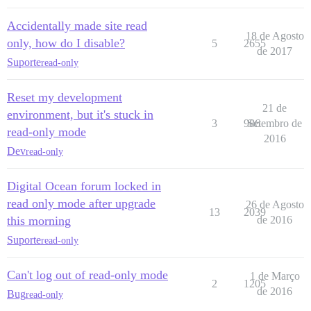
Accidentally made site read
18 de Agosto
only, how do I disable?
5
2655
de 2017
Suporte
read-only
Reset my development
21 de
environment, but it's stuck in
3
986
Setembro de
read-only mode
2016
Dev
read-only
Digital Ocean forum locked in
read only mode after upgrade
26 de Agosto
13
2039
this morning
de 2016
Suporte
read-only
Can't log out of read-only mode
1 de Março
2
1205
de 2016
Bug
read-only