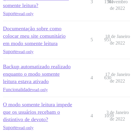
3
1581
Novembro
somente leitura?
de 2022
Suporte
read-only
Documentação sobre como
colocar meu site comunitário
18 de Janeiro
5
951
em modo somente leitura
de 2022
Suporte
read-only
Backup automatizado realizado
enquanto o modo somente
17 de Janeiro
4
630
leitura estava ativado
de 2022
Funcionalidade
read-only
O modo somente leitura impede
que os usuários recebam o
3 de Janeiro
4
1059
distintivo de devoto?
de 2022
Suporte
read-only