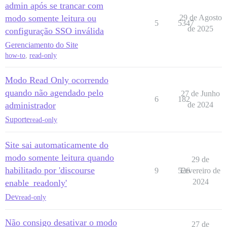
admin após se trancar com
modo somente leitura ou
29 de Agosto
5
5347
de 2025
configuração SSO inválida
Gerenciamento do Site
how-to
,
read-only
Modo Read Only ocorrendo
quando não agendado pelo
27 de Junho
6
182
administrador
de 2024
Suporte
read-only
Site sai automaticamente do
modo somente leitura quando
29 de
habilitado por 'discourse
9
526
Fevereiro de
2024
enable_readonly'
Dev
read-only
Não consigo desativar o modo
27 de