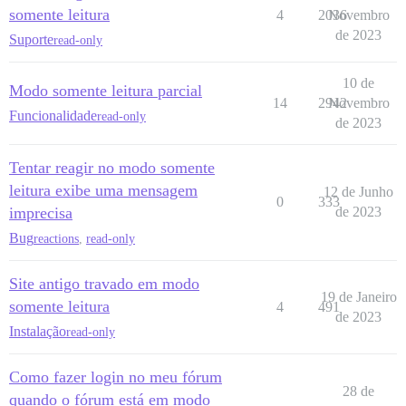
somente leitura
4
2036
Novembro
de 2023
Suporte
read-only
10 de
Modo somente leitura parcial
14
2942
Novembro
Funcionalidade
read-only
de 2023
Tentar reagir no modo somente
leitura exibe uma mensagem
12 de Junho
0
333
imprecisa
de 2023
Bug
reactions
,
read-only
Site antigo travado em modo
19 de Janeiro
somente leitura
4
491
de 2023
Instalação
read-only
Como fazer login no meu fórum
28 de
quando o fórum está em modo