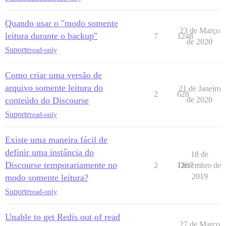
Quando usar o "modo somente
23 de Março
leitura durante o backup"
7
1248
de 2020
Suporte
read-only
Como criar uma versão de
arquivo somente leitura do
21 de Janeiro
2
628
conteúdo do Discourse
de 2020
Suporte
read-only
Existe uma maneira fácil de
definir uma instância do
18 de
Discourse temporariamente no
2
1207
Dezembro de
2019
modo somente leitura?
Suporte
read-only
Unable to get Redis out of read
27 de Março