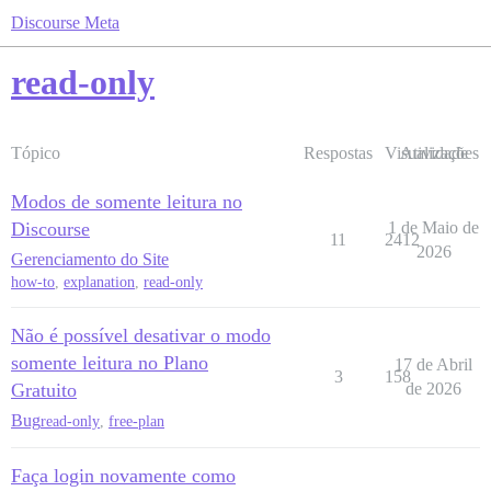
Discourse Meta
read-only
Tópico
Respostas
Visualizações
Atividade
Modos de somente leitura no
Discourse
1 de Maio de
11
2412
2026
Gerenciamento do Site
how-to
,
explanation
,
read-only
Não é possível desativar o modo
somente leitura no Plano
17 de Abril
3
158
Gratuito
de 2026
Bug
read-only
,
free-plan
Faça login novamente como