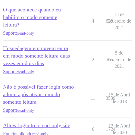
O que acontece quando eu
15 de
habilito o modo somente
4
628
Fevereiro de
leitura?
2021
Suporte
read-only
Hospedagem em nuvem entra
5 de
em modo somente leitura duas
2
565
Fevereiro de
vezes em dois dias
2021
Suporte
read-only
Não é possível fazer login como
admin após ativar o modo
15 de Abril
11
3539
somente leitura
de 2018
Suporte
read-only
Allow login to a read-only site
12 de Abril
6
1724
de 2020
Funcionalidade
read-only