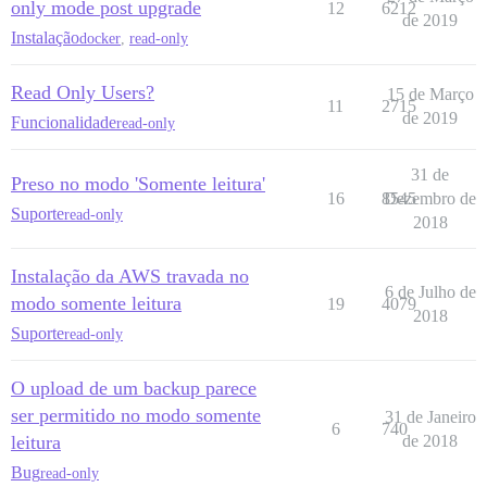
only mode post upgrade
12
6212
de 2019
Instalação
docker
,
read-only
Read Only Users?
15 de Março
11
2715
de 2019
Funcionalidade
read-only
31 de
Preso no modo 'Somente leitura'
16
8545
Dezembro de
Suporte
read-only
2018
Instalação da AWS travada no
6 de Julho de
modo somente leitura
19
4079
2018
Suporte
read-only
O upload de um backup parece
ser permitido no modo somente
31 de Janeiro
6
740
leitura
de 2018
Bug
read-only