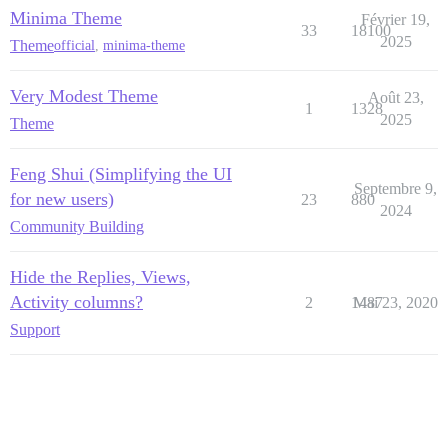
Minima Theme
Février 19,
33
18100
2025
Theme
official
,
minima-theme
Very Modest Theme
Août 23,
1
1328
2025
Theme
Feng Shui (Simplifying the UI
Septembre 9,
for new users)
23
880
2024
Community Building
Hide the Replies, Views,
Activity columns?
2
1487
Mai 23, 2020
Support