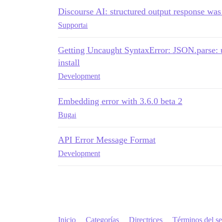
Discourse AI: structured output response wa
Support
ai
Getting Uncaught SyntaxError: JSON.parse: u
install
Development
Embedding error with 3.6.0 beta 2
Bug
ai
API Error Message Format
Development
Inicio
Categorías
Directrices
Términos del se