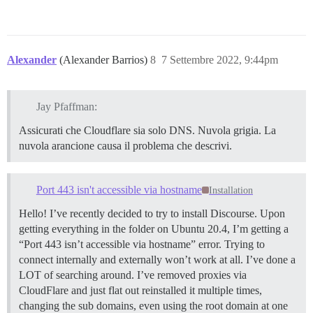
Alexander
(Alexander Barrios)
8
7 Settembre 2022, 9:44pm
Jay Pfaffman:
Assicurati che Cloudflare sia solo DNS. Nuvola grigia. La
nuvola arancione causa il problema che descrivi.
Port 443 isn't accessible via hostname
Installation
Hello! I’ve recently decided to try to install Discourse. Upon
getting everything in the folder on Ubuntu 20.4, I’m getting a
“Port 443 isn’t accessible via hostname” error. Trying to
connect internally and externally won’t work at all. I’ve done a
LOT of searching around. I’ve removed proxies via
CloudFlare and just flat out reinstalled it multiple times,
changing the sub domains, even using the root domain at one