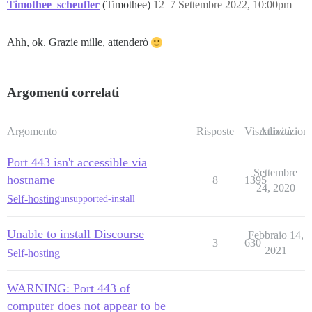
Timothee_scheufler
(Timothee)
12
7 Settembre 2022, 10:00pm
Ahh, ok. Grazie mille, attenderò
Argomenti correlati
Argomento
Risposte
Visualizzazioni
Attività
Port 443 isn't accessible via
Settembre
hostname
8
1395
24, 2020
Self-hosting
unsupported-install
Unable to install Discourse
Febbraio 14,
3
630
2021
Self-hosting
WARNING: Port 443 of
computer does not appear to be